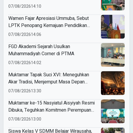
07/08/2026
14:10
Wamen Fajar Apresiasi Ummuba, Sebut
LPTK Penopang Kemajuan Pendidikan
Indonesia
07/08/2026
14:06
FGD Akademi Sejarah Usulkan
Muhammadiyah Corner di PTMA
07/08/2026
14:02
Muktamar Tapak Suci XVI: Meneguhkan
Akar Tradisi, Menjemput Masa Depan
Mendunia
07/08/2026
13:30
Muktamar ke-15 Nasyiatul Aisyiyah Resmi
Dibuka, Teguhkan Komitmen Perempuan
Muda Berkemajuan
07/08/2026
13:00
Siswa Kelas V SDMM Belajar Wirausaha,