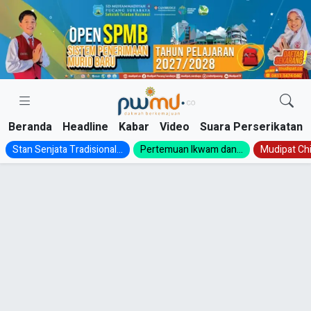
Skip
to
content
Beranda
Headline
Kabar
Video
Suara Perserikatan
Stan Senjata Tradisional...
Pertemuan Ikwam dan...
Mudipat Chil