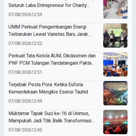
Seluruh Laba Entrepreneur for Charity
Didonasikan
07/08/2026
12:59
UMM Perkuat Pengembangan Energi
Terbarukan Lewat Varietas Baru Jarak
Pagar JCUMM5
07/08/2026
12:52
Perkuat Tata Kelola AUM, Dikdasmen dan
PNF PCM Tulangan Tandatangani Pakta
Integritas
07/08/2026
12:51
Terjebak Pesta Pora: Ketika Euforia
Kemerdekaan Mengikis Esensi Tauhid
07/08/2026
12:49
Muktamar Tapak Suci ke-16 di Unimus,
Mampukah Jadi Titik Balik Transformasi
Organisasi?
07/08/2026
12:45