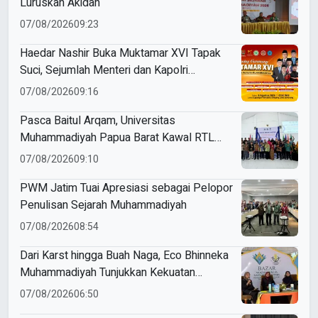
Luruskan Akidah
07/08/2026
09:23
Haedar Nashir Buka Muktamar XVI Tapak
Suci, Sejumlah Menteri dan Kapolri
Dijadwalkan Hadir
07/08/2026
09:16
Pasca Baitul Arqam, Universitas
Muhammadiyah Papua Barat Kawal RTL
Peserta Selama Enam Bulan
07/08/2026
09:10
PWM Jatim Tuai Apresiasi sebagai Pelopor
Penulisan Sejarah Muhammadiyah
07/08/2026
08:54
Dari Karst hingga Buah Naga, Eco Bhinneka
Muhammadiyah Tunjukkan Kekuatan
Potensi Lokal di Muktamar Nasyiatul
07/08/2026
06:50
Aisyiyah