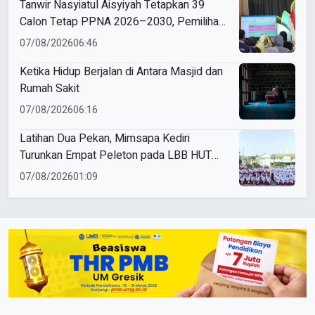
Tanwir Nasyiatul Aisyiyah Tetapkan 39
Calon Tetap PPNA 2026–2030, Pemilihan
Gunakan Sistem E-Voting
07/08/2026
06:46
Ketika Hidup Berjalan di Antara Masjid dan
Rumah Sakit
07/08/2026
06:16
Latihan Dua Pekan, Mimsapa Kediri
Turunkan Empat Peleton pada LBB HUT
Ke-81 RI Kecamatan Pare
07/08/2026
01:09