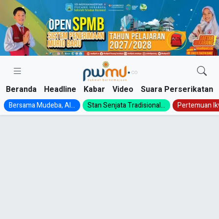
Skip
to
content
Beranda
Headline
Kabar
Video
Suara Perserikatan
Bersama Mudeba, Al...
Stan Senjata Tradisional...
Pertemuan Ik