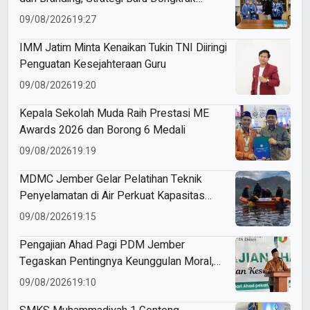
Perolehan Siswa
09/08/2026
19:27
IMM Jatim Minta Kenaikan Tukin TNI Diiringi
Penguatan Kesejahteraan Guru
09/08/2026
19:20
Kepala Sekolah Muda Raih Prestasi ME
Awards 2026 dan Borong 6 Medali
09/08/2026
19:19
MDMC Jember Gelar Pelatihan Teknik
Penyelamatan di Air Perkuat Kapasitas
Relawan Muhammadiyah
09/08/2026
19:15
Pengajian Ahad Pagi PDM Jember
Tegaskan Pentingnya Keunggulan Moral,
Akidah, dan Kemandirian Ekonomi
09/08/2026
19:10