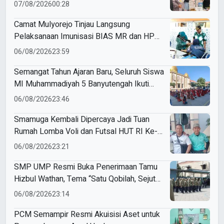
07/08/2026
00:28
Camat Mulyorejo Tinjau Langsung
Pelaksanaan Imunisasi BIAS MR dan HPV
di SD Muhammadiyah 18 Surabaya
06/08/2026
23:59
Semangat Tahun Ajaran Baru, Seluruh Siswa
MI Muhammadiyah 5 Banyutengah Ikuti
Latihan Tapak Suci Perdana
06/08/2026
23:46
Smamuga Kembali Dipercaya Jadi Tuan
Rumah Lomba Voli dan Futsal HUT RI Ke-
81 Kecamatan Tulangan
06/08/2026
23:21
SMP UMP Resmi Buka Penerimaan Tamu
Hizbul Wathan, Tema “Satu Qobilah, Sejuta
Cerita” Curi Perhatian
06/08/2026
23:14
PCM Semampir Resmi Akuisisi Aset untuk