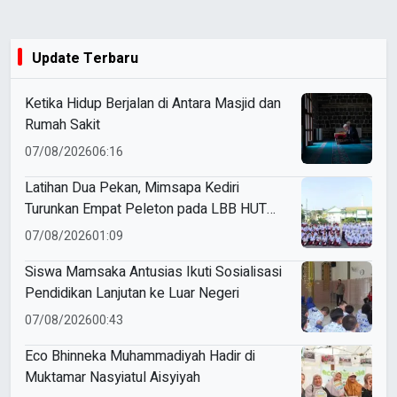
Update Terbaru
Ketika Hidup Berjalan di Antara Masjid dan
Rumah Sakit
07/08/2026
06:16
Latihan Dua Pekan, Mimsapa Kediri
Turunkan Empat Peleton pada LBB HUT
Ke-81 RI Kecamatan Pare
07/08/2026
01:09
Siswa Mamsaka Antusias Ikuti Sosialisasi
Pendidikan Lanjutan ke Luar Negeri
07/08/2026
00:43
Eco Bhinneka Muhammadiyah Hadir di
Muktamar Nasyiatul Aisyiyah