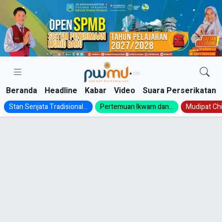
Skip
to
content
Beranda
Headline
Kabar
Video
Suara Perserikatan
Stan Senjata Tradisional...
Pertemuan Ikwam dan...
Mudipat Chil