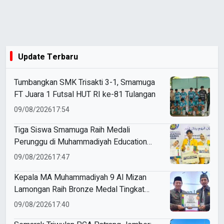
Update Terbaru
Tumbangkan SMK Trisakti 3-1, Smamuga
FT Juara 1 Futsal HUT RI ke-81 Tulangan
09/08/2026
17:54
Tiga Siswa Smamuga Raih Medali
Perunggu di Muhammadiyah Education
Awards 2026
09/08/2026
17:47
Kepala MA Muhammadiyah 9 Al Mizan
Lamongan Raih Bronze Medal Tingkat
Jawa Timur pada ME Awards 2026
09/08/2026
17:40