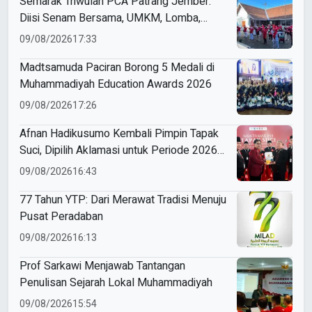
Semarak Triwulan PCA Patrang Jember:
Diisi Senam Bersama, UMKM, Lomba,
Pemeriksaan Kesehatan, hingga
09/08/2026
17:33
Penyuluhan Sampah
Madtsamuda Paciran Borong 5 Medali di
Muhammadiyah Education Awards 2026
09/08/2026
17:26
Afnan Hadikusumo Kembali Pimpin Tapak
Suci, Dipilih Aklamasi untuk Periode 2026–
2031
09/08/2026
16:43
77 Tahun YTP: Dari Merawat Tradisi Menuju
Pusat Peradaban
09/08/2026
16:13
Prof Sarkawi Menjawab Tantangan
Penulisan Sejarah Lokal Muhammadiyah
09/08/2026
15:54