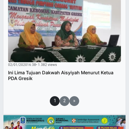
02/01/2020
16:38
• 1.382 views
Ini Lima Tujuan Dakwah Aisyiyah Menurut Ketua
PDA Gresik
Paginasi
1
2
»
pos