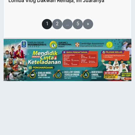
Lomba Vlog Dakwah Remaja, Ini Juaranya
Paginasi
1
2
…
5
»
pos