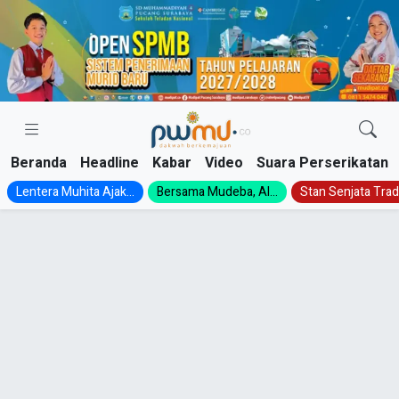
Skip
to
content
Beranda
Headline
Kabar
Video
Suara Perserikatan
Lentera Muhita Ajak...
Bersama Mudeba, Al...
Stan Senjata Tradi