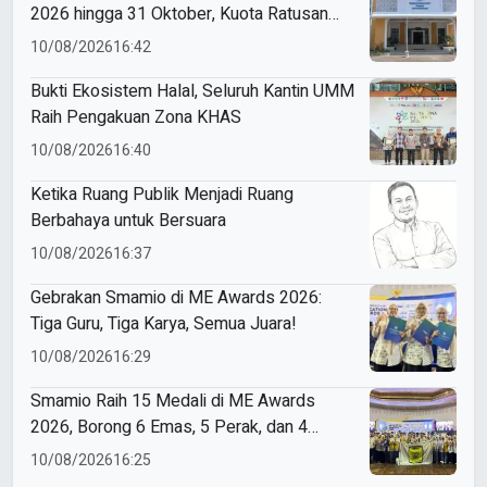
2026 hingga 31 Oktober, Kuota Ratusan
Menanti
10/08/2026
16:42
Bukti Ekosistem Halal, Seluruh Kantin UMM
Raih Pengakuan Zona KHAS
10/08/2026
16:40
Ketika Ruang Publik Menjadi Ruang
Berbahaya untuk Bersuara
10/08/2026
16:37
Gebrakan Smamio di ME Awards 2026:
Tiga Guru, Tiga Karya, Semua Juara!
10/08/2026
16:29
Smamio Raih 15 Medali di ME Awards
2026, Borong 6 Emas, 5 Perak, dan 4
Perunggu
10/08/2026
16:25