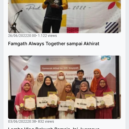
26/06/2022
20:00
• 1.122 views
Famgath Always Together sampai Akhirat
03/06/2022
20:38
• 832 views