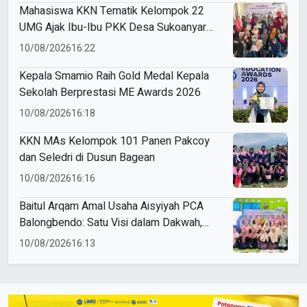
Mahasiswa KKN Tematik Kelompok 22
UMG Ajak Ibu-Ibu PKK Desa Sukoanyar
Berkreasi dengan Ecoprint
10/08/2026
16:22
Kepala Smamio Raih Gold Medal Kepala
Sekolah Berprestasi ME Awards 2026
10/08/2026
16:18
KKN MAs Kelompok 101 Panen Pakcoy
dan Seledri di Dusun Bagean
10/08/2026
16:16
Baitul Arqam Amal Usaha Aisyiyah PCA
Balongbendo: Satu Visi dalam Dakwah,
Satu Langkah untuk Kemajuan
10/08/2026
16:13