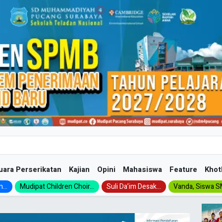
uara Perserikatan
Kajian
Opini
Mahasiswa
Feature
Khot
...
Mudipat Children Choir...
Suli Da’im Desak...
Vanda, Siswa SM