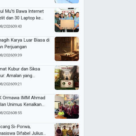
Makin Berkualitas
ul Mu’ti Bawa Internet
elit dan 30 Laptop ke
ngas, Pendidikan di Ujung
08/2026
09:43
eri Makin Digital
agih Karya Luar Biasa di
an Perjuangan
08/2026
09:39
mat Kubur dan Siksa
ur: Amalan yang
gantarkan ke Taman
08/2026
09:21
ga atau Azab Barzakh
K Ormawa IMM Ahmad
lan Unimus Kenalkan
vasi Desa Lewat Radio
08/2026
08:55
cang Si-Porwa,
asiswa Difabel Julius