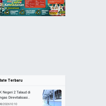
date Terbaru
 Negeri 2 Talaud di
ngas Direvitalisasi
elah 21 Tahun, Pendidikan
08/2026
10:10