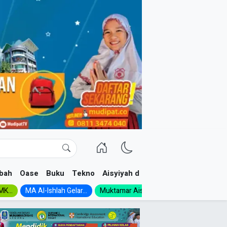
bah
Oase
Buku
Tekno
Aisyiyah dan NA
K...
MA Al-Ishlah Gelar...
Muktamar Aisyiyah 1926:...
Muhadloro