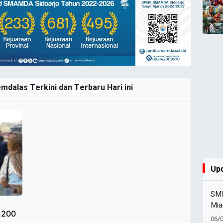
mdalas Terkini dan Terbaru Hari ini
Up
SMK
Mia
.200
Set
06/