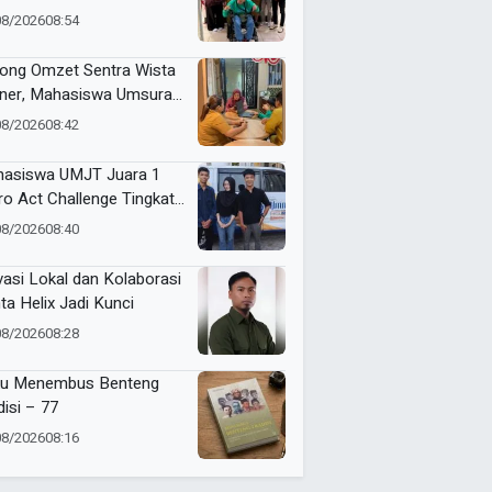
in Serahkan Karya ke
08/2026
08:54
kot Surabaya
ong Omzet Sentra Wista
iner, Mahasiswa Umsura
curkan Si-Porwa
08/2026
08:42
asiswa UMJT Juara 1
ro Act Challenge Tingkat
a Timur
08/2026
08:40
vasi Lokal dan Kolaborasi
ta Helix Jadi Kunci
08/2026
08:28
u Menembus Benteng
disi – 77
08/2026
08:16