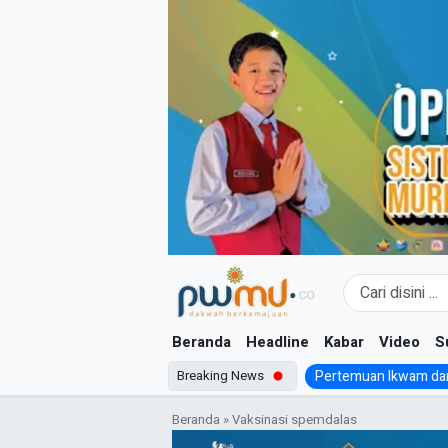
Skip
to
content
Beranda
Headline
Kabar
Video
S
Breaking News
Pertemuan Ikwam dan
Beranda
»
Vaksinasi spemdalas