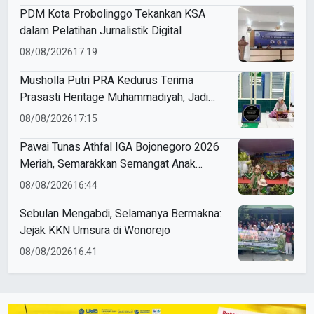
PDM Kota Probolinggo Tekankan KSA
dalam Pelatihan Jurnalistik Digital
08/08/2026
17:19
Musholla Putri PRA Kedurus Terima
Prasasti Heritage Muhammadiyah, Jadi
Pengingat Sejarah Dakwah dan Amal Saleh
08/08/2026
17:15
Pawai Tunas Athfal IGA Bojonegoro 2026
Meriah, Semarakkan Semangat Anak
Sholeh Berkemajuan
08/08/2026
16:44
Sebulan Mengabdi, Selamanya Bermakna:
Jejak KKN Umsura di Wonorejo
08/08/2026
16:41