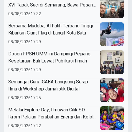
XVI Tapak Suci di Semarang, Bawa Pesan
Penguatan Kaderisasi
08/08/2026
17:32
Bersama Mudeba, Al Fatih Terbang Tinggi
Kibarkan Giant Flag di Langit Kota Batu
08/08/2026
17:29
Dosen FPSH UMM ini Dampingi Pejuang
Kesetaraan Bali Lewat Publikasi Ilmiah
08/08/2026
17:29
Semangat Guru IGABA Langsung Serap
Ilmu di Workshop Jurnalistik Digital
08/08/2026
17:25
Melalui Explore Day, Ilmuwan Cilik SD
Ikrom Pelajari Perubahan Energi dan Kelola
Sampah demi Bumi
08/08/2026
17:22