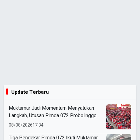
Update Terbaru
Muktamar Jadi Momentum Menyatukan
Langkah, Utusan Pimda 072 Probolinggo
Bawa Harapan untuk Tapak Suci
08/08/2026
17:34
Tiga Pendekar Pimda 072 Ikuti Muktamar