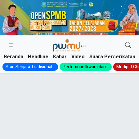
Skip
to
content
Beranda
Headline
Kabar
Video
Suara Perserikatan
Stan Senjata Tradisional...
Pertemuan Ikwam dan...
Mudipat Chil