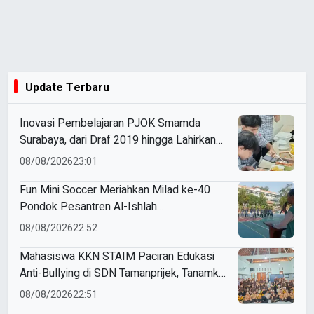
Update Terbaru
Inovasi Pembelajaran PJOK Smamda
Surabaya, dari Draf 2019 hingga Lahirkan
Modul Gizi Digital
08/08/2026
23:01
Fun Mini Soccer Meriahkan Milad ke-40
Pondok Pesantren Al-Ishlah
Sendangagung
08/08/2026
22:52
Mahasiswa KKN STAIM Paciran Edukasi
Anti-Bullying di SDN Tamanprijek, Tanamkan
Empati Sejak Dini
08/08/2026
22:51