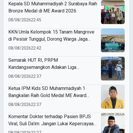
Kepala SD Muhammadiyah 2 Surabaya Raih
Bronze Medal di ME Award 2026
08/08/2026
22:45
KKN Umla Kelompok 15 Tanam Mangrove
di Pesisir Tunggul, Dorong Warga Jaga
Lingkungan
08/08/2026
22:42
Semarak HUT RI, PRPM
Kandangsemangkon Adakan Liga
Kemerdekaan 2026
08/08/2026
22:37
Ketua IPM Kids SD Muhammadiyah 1
Bangkalan Raih Gold Medal ME Award
2026
08/08/2026
22:37
Komentar Dokter terhadap Pasien BPJS
Viral, Suli Da’im: Jangan Lukai Kepercayaan
Publik
08/08/2026
22:27