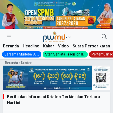
Skip
to
content
Beranda
Headline
Kabar
Video
Suara Perserikatan
Bersama Mudeba, Al...
Stan Senjata Tradisional...
Pertemuan Ik
Beranda
»
Kristen
Berita dan Informasi Kristen Terkini dan Terbaru
Hari ini