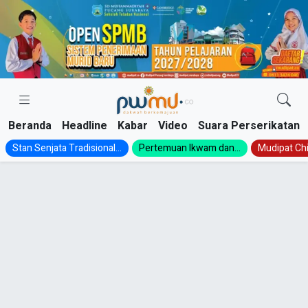
Skip
to
content
Beranda
Headline
Kabar
Video
Suara Perserikatan
Stan Senjata Tradisional...
Pertemuan Ikwam dan...
Mudipat Chil