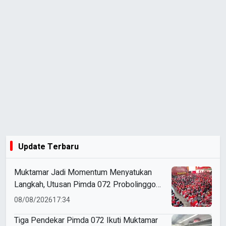
Update Terbaru
Muktamar Jadi Momentum Menyatukan
Langkah, Utusan Pimda 072 Probolinggo
Bawa Harapan untuk Tapak Suci
08/08/2026
17:34
Tiga Pendekar Pimda 072 Ikuti Muktamar