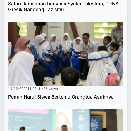
Safari Ramadhan bersama Syekh Palestina, PDNA
Gresik Gandeng Lazismu
19/12/2023
11:27
• 1.476 views
Penuh Haru! Siswa Bertemu Orangtua Asuhnya