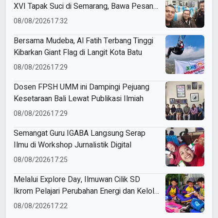
XVI Tapak Suci di Semarang, Bawa Pesan
Penguatan Kaderisasi
08/08/2026
17:32
Bersama Mudeba, Al Fatih Terbang Tinggi
Kibarkan Giant Flag di Langit Kota Batu
08/08/2026
17:29
Dosen FPSH UMM ini Dampingi Pejuang
Kesetaraan Bali Lewat Publikasi Ilmiah
08/08/2026
17:29
Semangat Guru IGABA Langsung Serap
Ilmu di Workshop Jurnalistik Digital
08/08/2026
17:25
Melalui Explore Day, Ilmuwan Cilik SD
Ikrom Pelajari Perubahan Energi dan Kelola
Sampah demi Bumi
08/08/2026
17:22