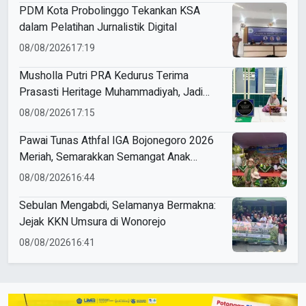
PDM Kota Probolinggo Tekankan KSA
dalam Pelatihan Jurnalistik Digital
08/08/2026
17:19
Musholla Putri PRA Kedurus Terima
Prasasti Heritage Muhammadiyah, Jadi
Pengingat Sejarah Dakwah dan Amal Saleh
08/08/2026
17:15
Pawai Tunas Athfal IGA Bojonegoro 2026
Meriah, Semarakkan Semangat Anak
Sholeh Berkemajuan
08/08/2026
16:44
Sebulan Mengabdi, Selamanya Bermakna:
Jejak KKN Umsura di Wonorejo
08/08/2026
16:41