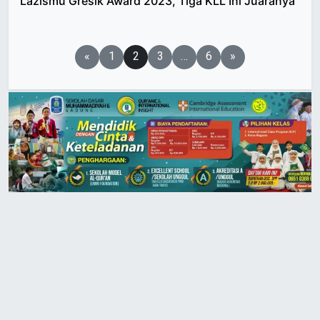
Lazismu Gresik Award 2023, Tiga KLL Ini Juaranya
Paginasi
«
1
2
3
…
6
»
pos