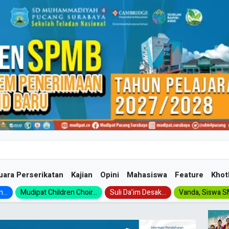
uara Perserikatan
Kajian
Opini
Mahasiswa
Feature
Khot
...
Mudipat Children Choir...
Suli Da’im Desak...
Vanda, Siswa SM