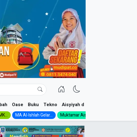
bah
Oase
Buku
Tekno
Aisyiyah dan NA
K...
MA Al-Ishlah Gelar...
Muktamar Aisyiyah 1926:...
Muhadloro