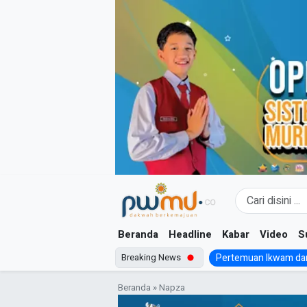
Skip
to
content
Beranda
Headline
Kabar
Video
S
Breaking News
Pertemuan Ikwam dan
Beranda
»
Napza