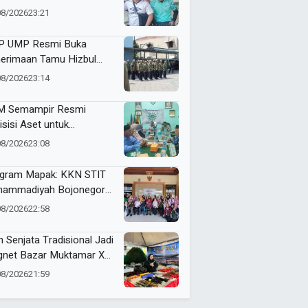
i dan Futsal HUT RI Ke-81
08/2026
23:21
amatan Tulangan
 UMP Resmi Buka
erimaan Tamu Hizbul
han, Tema “Satu Qobilah,
08/2026
23:14
uta Cerita” Curi Perhatian
 Semampir Resmi
isisi Aset untuk
gembangan Amal Usaha
08/2026
23:08
hammadiyah
gram Mapak: KKN STIT
ammadiyah Bojonegoro
ar Sosialisasi Pengolahan
08/2026
22:58
mpah
n Senjata Tradisional Jadi
net Bazar Muktamar XVI
ak Suci Sedunia
08/2026
21:59