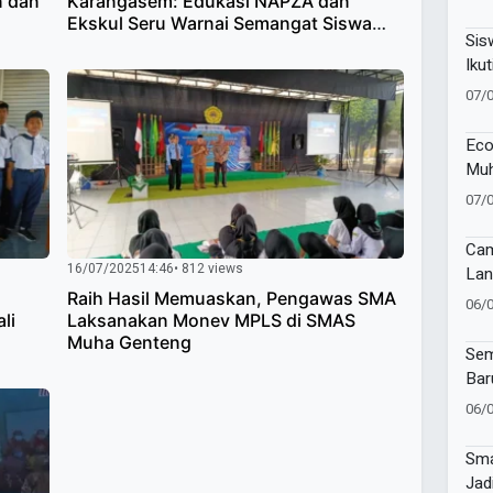
n dan
Karangasem: Edukasi NAPZA dan
81 
Ekskul Seru Warnai Semangat Siswa
Sis
Baru
Ikut
Lan
07/
Eco
Muh
Muk
07/
Cam
16/07/2025
14:46
• 812 views
Lan
Imu
Raih Hasil Memuaskan, Pengawas SMA
06/
li
Laksanakan Monev MPLS di SMAS
di 
Muha Genteng
Sur
Sem
Bar
Muh
06/
Ban
Tap
Sma
Jad