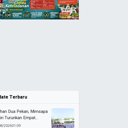
date Terbaru
ihan Dua Pekan, Mimsapa
iri Turunkan Empat
eton pada LBB HUT Ke-
08/2026
01:09