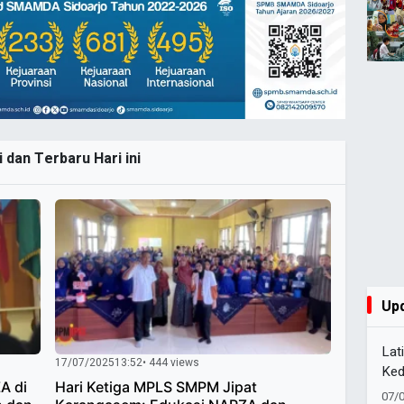
 dan Terbaru Hari ini
Up
Lat
17/07/2025
13:52
• 444 views
Ked
A di
Hari Ketiga MPLS SMPM Jipat
Pel
07/