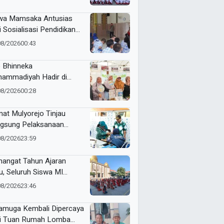
RI Kecamatan Pare
wa Mamsaka Antusias
i Sosialisasi Pendidikan
jutan ke Luar Negeri
08/2026
00:43
 Bhinneka
ammadiyah Hadir di
tamar Nasyiatul Aisyiyah
08/2026
00:28
at Mulyorejo Tinjau
gsung Pelaksanaan
nisasi BIAS MR dan HPV
08/2026
23:59
SD Muhammadiyah 18
abaya
angat Tahun Ajaran
u, Seluruh Siswa MI
ammadiyah 5
08/2026
23:46
yutengah Ikuti Latihan
ak Suci Perdana
muga Kembali Dipercaya
i Tuan Rumah Lomba