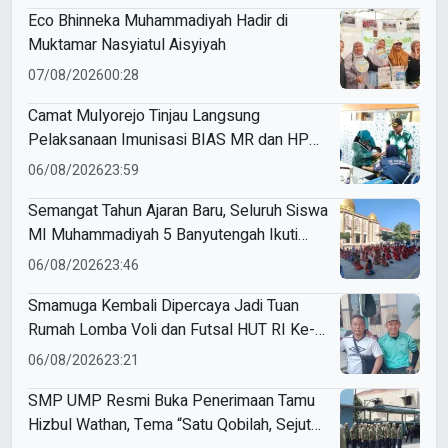
Eco Bhinneka Muhammadiyah Hadir di
Muktamar Nasyiatul Aisyiyah
07/08/2026
00:28
Camat Mulyorejo Tinjau Langsung
Pelaksanaan Imunisasi BIAS MR dan HPV
di SD Muhammadiyah 18 Surabaya
06/08/2026
23:59
Semangat Tahun Ajaran Baru, Seluruh Siswa
MI Muhammadiyah 5 Banyutengah Ikuti
Latihan Tapak Suci Perdana
06/08/2026
23:46
Smamuga Kembali Dipercaya Jadi Tuan
Rumah Lomba Voli dan Futsal HUT RI Ke-
81 Kecamatan Tulangan
06/08/2026
23:21
SMP UMP Resmi Buka Penerimaan Tamu
Hizbul Wathan, Tema “Satu Qobilah, Sejuta