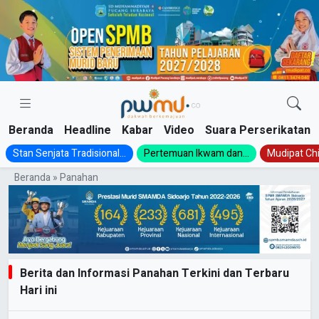
Skip
to
content
Beranda
Headline
Kabar
Video
Suara Perserikatan
Stan Senjata Tradisional...
Pertemuan Ikwam dan...
Mudipat Chil
Beranda
»
Panahan
Berita dan Informasi Panahan Terkini dan Terbaru
Hari ini