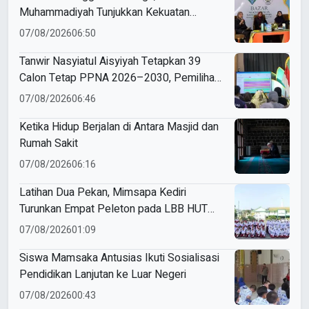
Muhammadiyah Tunjukkan Kekuatan
Potensi Lokal di Muktamar Nasyiatul
07/08/2026
06:50
Aisyiyah
Tanwir Nasyiatul Aisyiyah Tetapkan 39
Calon Tetap PPNA 2026–2030, Pemilihan
Gunakan Sistem E-Voting
07/08/2026
06:46
Ketika Hidup Berjalan di Antara Masjid dan
Rumah Sakit
07/08/2026
06:16
Latihan Dua Pekan, Mimsapa Kediri
Turunkan Empat Peleton pada LBB HUT
Ke-81 RI Kecamatan Pare
07/08/2026
01:09
Siswa Mamsaka Antusias Ikuti Sosialisasi
Pendidikan Lanjutan ke Luar Negeri
07/08/2026
00:43