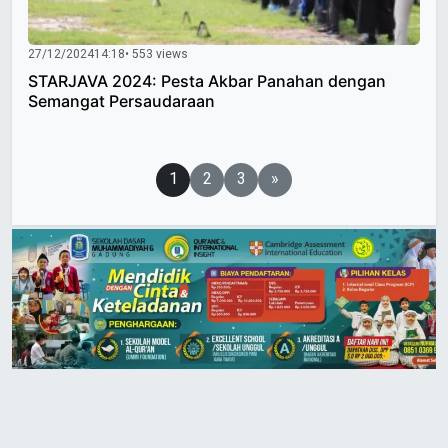
27/12/2024
14:18
• 553 views
STARJAVA 2024: Pesta Akbar Panahan dengan
Semangat Persaudaraan
Paginasi
1
2
3
»
pos