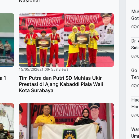
Nasional
Muk
Got
Pad
07/
Mili
Dr.
Sid
Tap
07/
Buk
Ho 
15/05/2026
21:00
• 558 views
Go 
Ter
a 1
Tim Putra dan Putri SD Muhlas Ukir
Pem
Prestasi di Ajang Kabaddi Piala Wali
07/
Kota Surabaya
Ber
Hae
Har
Mus
07/
Ket
Wam
Umm