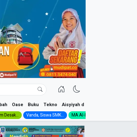
bah
Oase
Buku
Tekno
Aisyiyah dan NA
im Desak...
Vanda, Siswa SMK...
MA Al-Ishlah Gelar...
Muktamar A