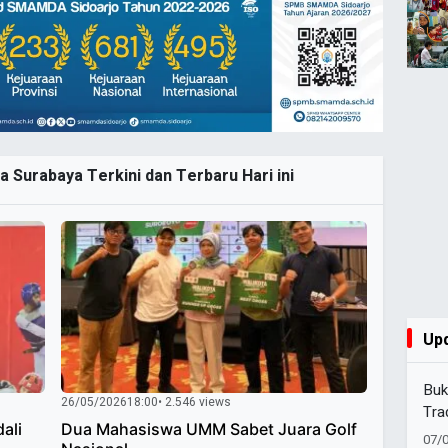
ta Surabaya Terkini dan Terbaru Hari ini
Up
Buk
26/05/2026
18:00
• 2.546 views
Tra
ali
Dua Mahasiswa UMM Sabet Juara Golf
07/