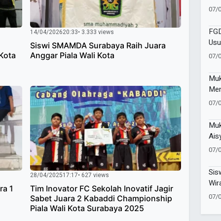
Pen
07/
Pen
FGD
14/04/2026
20:33
• 3.333 views
Usu
Siswi SMAMDA Surabaya Raih Juara
Cor
 Kota
Anggar Piala Wali Kota
07/
Muk
Men
Men
07/
Men
Muk
Ais
Teg
07/
Per
Ber
Sis
28/04/2025
17:17
• 627 views
Wir
ra 1
Tim Inovator FC Sekolah Inovatif Jagir
Ent
07/
Sabet Juara 2 Kabaddi Championship
Did
Piala Wali Kota Surabaya 2025