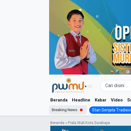
Skip
to
content
Beranda
Headline
Kabar
Video
S
Breaking News
Stan Senjata Tradision
Beranda
»
Piala Wali Kota Surabaya