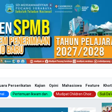
uara Perserikatan
Kajian
Opini
Mahasiswa
Feature
Khot
al...
Pertemuan Ikwam dan...
Mudipat Children Choir...
Suli Da’