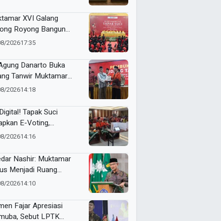
tamar XVI Galang
ong Royong Bangun
epokan Tapak Suci Rp 20
08/2026
17:35
ar
 Agung Danarto Buka
ang Tanwir Muktamar
ak Suci: “Tapak Suci
08/2026
14:18
an Organisasi Ko Ping
dan Dracin”
Digital! Tapak Suci
apkan E-Voting,
ilihan Formatur
08/2026
14:16
langsung Real Time
dar Nashir: Muktamar
us Menjadi Ruang
yawarah, Bukan
08/2026
14:10
egangan
en Fajar Apresiasi
uba, Sebut LPTK