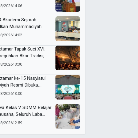
opang Kemajuan
08/2026
14:06
didikan Indonesia
 Akademi Sejarah
lkan Muhammadiyah
ner di PTMA
08/2026
14:02
tamar Tapak Suci XVI:
eguhkan Akar Tradisi,
jemput Masa Depan
08/2026
13:30
dunia
tamar ke-15 Nasyiatul
yiyah Resmi Dibuka,
uhkan Komitmen
08/2026
13:00
empuan Muda
kemajuan
wa Kelas V SDMM Belajar
ausaha, Seluruh Laba
repreneur for Charity
08/2026
12:59
onasikan