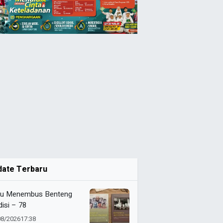
date Terbaru
u Menembus Benteng
disi – 78
08/2026
17:38