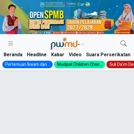
Skip
to
content
Beranda
Headline
Kabar
Video
Suara Perserikatan
Pertemuan Ikwam dan...
Mudipat Children Choir...
Suli Da’im Des