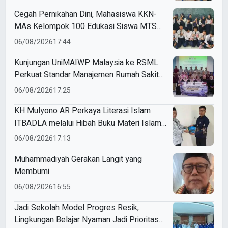
Cegah Pernikahan Dini, Mahasiswa KKN-
MAs Kelompok 100 Edukasi Siswa MTS
Miftahul Ulum Tawangsari
06/08/2026
17:44
Kunjungan UniMAIWP Malaysia ke RSML:
Perkuat Standar Manajemen Rumah Sakit
Syariah
06/08/2026
17:25
KH Mulyono AR Perkaya Literasi Islam
ITBADLA melalui Hibah Buku Materi Islam
5 Jilid
06/08/2026
17:13
Muhammadiyah Gerakan Langit yang
Membumi
06/08/2026
16:55
Jadi Sekolah Model Progres Resik,
Lingkungan Belajar Nyaman Jadi Prioritas