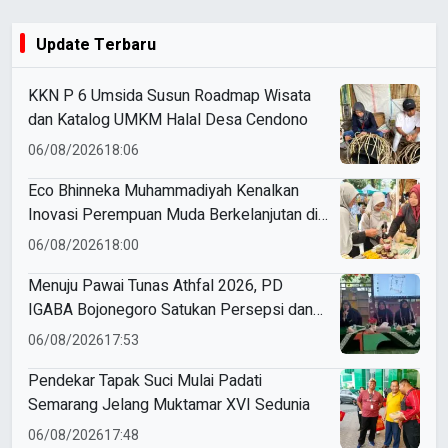
Update Terbaru
KKN P 6 Umsida Susun Roadmap Wisata
dan Katalog UMKM Halal Desa Cendono
06/08/2026
18:06
Eco Bhinneka Muhammadiyah Kenalkan
Inovasi Perempuan Muda Berkelanjutan di
Muktamar Nasyiatul Aisyiyah
06/08/2026
18:00
Menuju Pawai Tunas Athfal 2026, PD
IGABA Bojonegoro Satukan Persepsi dan
Utamakan Keselamatan Anak
06/08/2026
17:53
Pendekar Tapak Suci Mulai Padati
Semarang Jelang Muktamar XVI Sedunia
06/08/2026
17:48