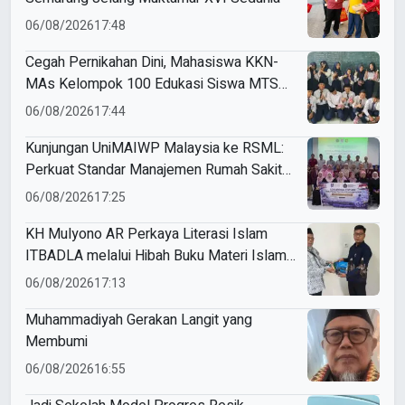
06/08/2026
17:48
Cegah Pernikahan Dini, Mahasiswa KKN-
MAs Kelompok 100 Edukasi Siswa MTS
Miftahul Ulum Tawangsari
06/08/2026
17:44
Kunjungan UniMAIWP Malaysia ke RSML:
Perkuat Standar Manajemen Rumah Sakit
Syariah
06/08/2026
17:25
KH Mulyono AR Perkaya Literasi Islam
ITBADLA melalui Hibah Buku Materi Islam
5 Jilid
06/08/2026
17:13
Muhammadiyah Gerakan Langit yang
Membumi
06/08/2026
16:55