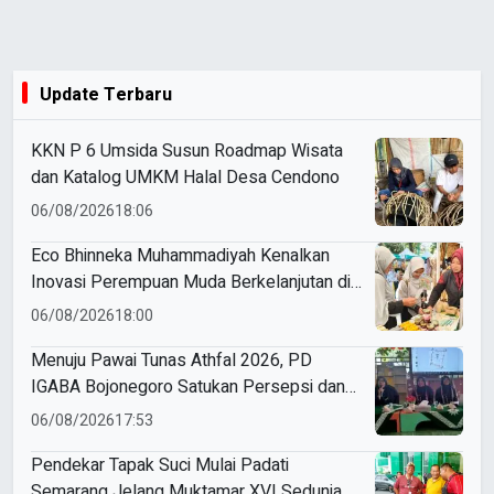
Update Terbaru
KKN P 6 Umsida Susun Roadmap Wisata
dan Katalog UMKM Halal Desa Cendono
06/08/2026
18:06
Eco Bhinneka Muhammadiyah Kenalkan
Inovasi Perempuan Muda Berkelanjutan di
Muktamar Nasyiatul Aisyiyah
06/08/2026
18:00
Menuju Pawai Tunas Athfal 2026, PD
IGABA Bojonegoro Satukan Persepsi dan
Utamakan Keselamatan Anak
06/08/2026
17:53
Pendekar Tapak Suci Mulai Padati
Semarang Jelang Muktamar XVI Sedunia