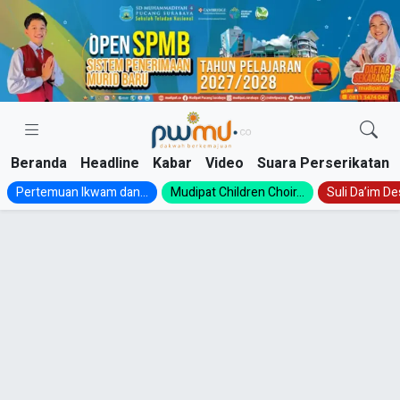
Skip
to
content
Beranda
Headline
Kabar
Video
Suara Perserikatan
Pertemuan Ikwam dan...
Mudipat Children Choir...
Suli Da’im Des