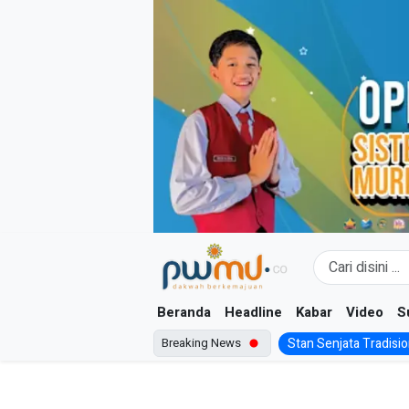
Skip
to
content
Beranda
Headline
Kabar
Video
S
Breaking News
Stan Senjata Tradision