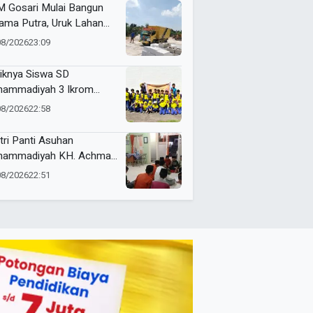
 Gosari Mulai Bangun
ama Putra, Uruk Lahan
gan 81 Dump Truck
08/2026
23:09
iknya Siswa SD
ammadiyah 3 Ikrom
ajar Membatik dengan
08/2026
22:58
ang Pakcoy
tri Panti Asuhan
ammadiyah KH. Achmad
lan Latih Kepemimpinan
08/2026
22:51
at Kepanitiaan
stusan