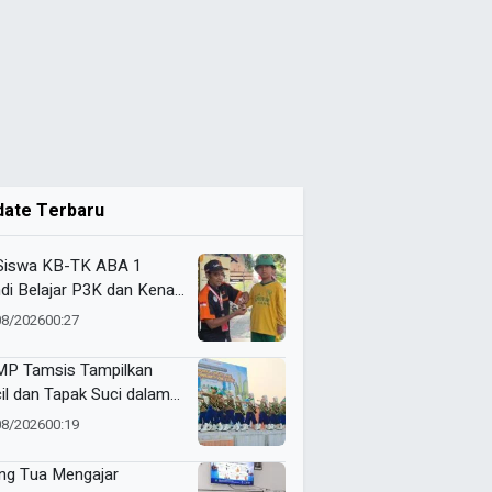
date Terbaru
Siswa KB-TK ABA 1
di Belajar P3K dan Kenali
ulans Lewat Ambulance
08/2026
00:27
s to Schools
P Tamsis Tampilkan
il dan Tapak Suci dalam
 School One Event di
08/2026
00:19
okerto
ng Tua Mengajar