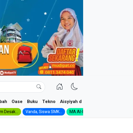
bah
Oase
Buku
Tekno
Aisyiyah dan NA
im Desak...
Vanda, Siswa SMK...
MA Al-Ishlah Gelar...
Muktamar A