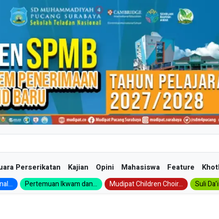
uara Perserikatan
Kajian
Opini
Mahasiswa
Feature
Khot
al...
Pertemuan Ikwam dan...
Mudipat Children Choir...
Suli Da’