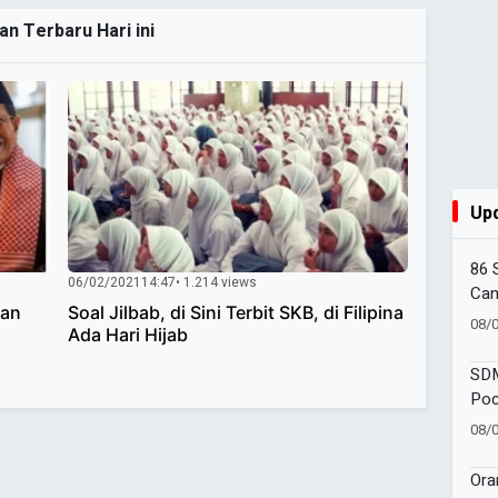
an Terbaru Hari ini
Up
86 
06/02/2021
14:47
• 1.214 views
Can
ran
Soal Jilbab, di Sini Terbit SKB, di Filipina
Amb
08/
Ada Hari Hijab
Goe
SDM
Poc
One
08/
Moj
Ora