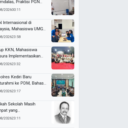
mdalas, Praktisi PGN
A Kenalkan Dunia
08/2026
00:11
ustri Migas
 Internasional di
aysia, Mahasiswa UMG
bangkan Website
08/2026
23:58
genalan Budaya
onesia
up KKN, Mahasiswa
ura Implementasikan
pact Bin untuk Sampah
08/2026
23:32
rganik di Ketabang
olres Kediri Baru
aturahmi ke PDM, Bahas
ergi Jaga Kamtibmas
08/2026
23:17
kah Sekolah Masih
pat yang
yenangkan?
08/2026
23:11