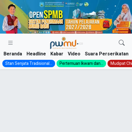
Skip
to
content
Beranda
Headline
Kabar
Video
Suara Perserikatan
Stan Senjata Tradisional...
Pertemuan Ikwam dan...
Mudipat Chil