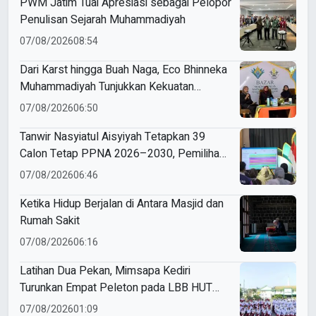
PWM Jatim Tuai Apresiasi sebagai Pelopor
Penulisan Sejarah Muhammadiyah
07/08/2026
08:54
Dari Karst hingga Buah Naga, Eco Bhinneka
Muhammadiyah Tunjukkan Kekuatan
Potensi Lokal di Muktamar Nasyiatul
07/08/2026
06:50
Aisyiyah
Tanwir Nasyiatul Aisyiyah Tetapkan 39
Calon Tetap PPNA 2026–2030, Pemilihan
Gunakan Sistem E-Voting
07/08/2026
06:46
Ketika Hidup Berjalan di Antara Masjid dan
Rumah Sakit
07/08/2026
06:16
Latihan Dua Pekan, Mimsapa Kediri
Turunkan Empat Peleton pada LBB HUT
Ke-81 RI Kecamatan Pare
07/08/2026
01:09