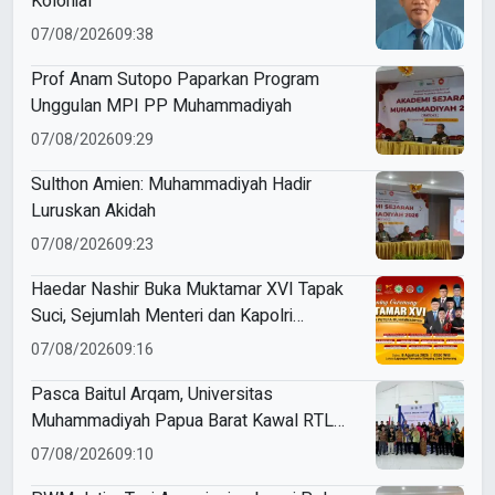
Kolonial
07/08/2026
09:38
Prof Anam Sutopo Paparkan Program
Unggulan MPI PP Muhammadiyah
07/08/2026
09:29
Sulthon Amien: Muhammadiyah Hadir
Luruskan Akidah
07/08/2026
09:23
Haedar Nashir Buka Muktamar XVI Tapak
Suci, Sejumlah Menteri dan Kapolri
Dijadwalkan Hadir
07/08/2026
09:16
Pasca Baitul Arqam, Universitas
Muhammadiyah Papua Barat Kawal RTL
Peserta Selama Enam Bulan
07/08/2026
09:10