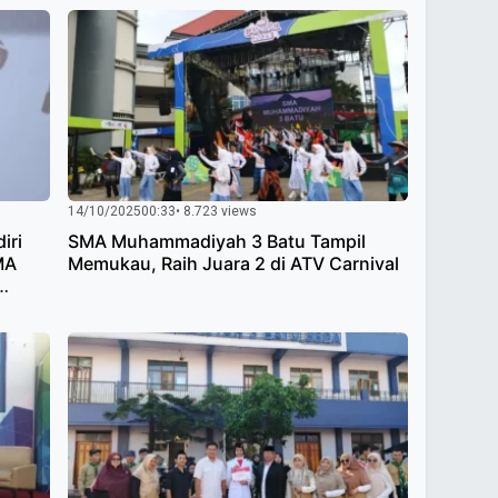
14/10/2025
00:33
• 8.723 views
iri
SMA Muhammadiyah 3 Batu Tampil
MA
Memukau, Raih Juara 2 di ATV Carnival