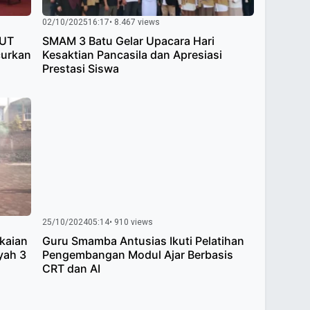
02/10/2025
16:17
• 8.467 views
HUT
SMAM 3 Batu Gelar Upacara Hari
curkan
Kesaktian Pancasila dan Apresiasi
Prestasi Siswa
25/10/2024
05:14
• 910 views
kaian
Guru Smamba Antusias Ikuti Pelatihan
yah 3
Pengembangan Modul Ajar Berbasis
CRT dan AI