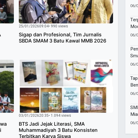
Inte
06/
Ter
Mod
25/01/2026
09:04
• 990 views
Lab
A
Sigap dan Profesional, Tim Jurnalis
06/
Pem
SBDA SMAM 3 Batu Kawal MMB 2026
Pen
Sma
06/
Tap
Ben
Mu
06/
SMK
Mia
03/01/2026
20:35
• 1.094 views
Set
06/
swa
BTS Jadi Jejak Literasi, SMA
3T 
i
Muhammadiyah 3 Batu Konsisten
Terbitkan Karya Siswa