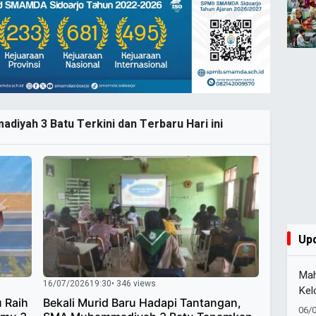
diyah 3 Batu Terkini dan Terbaru Hari ini
Up
Mah
16/07/2026
19:30
• 346 views
Kel
 Raih
Bekali Murid Baru Hadapi Tantangan,
Ken
06/