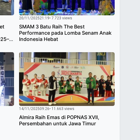
20/11/2025
21:19
• 7.723 views
et
SMAM 3 Batu Raih The Best
Performance pada Lomba Senam Anak
025–
Indonesia Hebat
14/11/2025
09:26
• 11.663 views
Almira Raih Emas di POPNAS XVII,
Persembahan untuk Jawa Timur