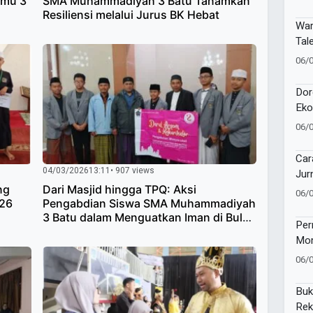
hmu 3
SMA Muhammadiyah 3 Batu Tanamkan
Ban
Resiliensi melalui Jurus BK Hebat
War
Tal
1 S
06/
Kec
Dor
Eko
Kuw
06/
Ala
Bio
Car
04/03/2026
13:11
• 907 views
Jur
Oto
ng
Dari Masjid hingga TPQ: Aksi
06/
026
Pengabdian Siswa SMA Muhammadiyah
3 Batu dalam Menguatkan Iman di Bulan
Per
Ramadan
Mom
War
06/
La
Buk
Rek