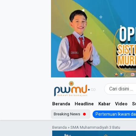
Skip
to
content
Beranda
Headline
Kabar
Video
S
Breaking News
Pertemuan Ikwam dan
Beranda
»
SMA Muhammadiyah 3 Batu