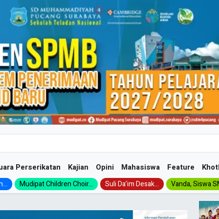
uara Perserikatan
Kajian
Opini
Mahasiswa
Feature
Khot
...
Mudipat Children Choir...
Suli Da’im Desak...
Vanda, Siswa SM