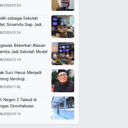
gritas dan Nilai AIK
08/2026
13:34
pilih sebagai Sekolah
el, Smamita Siap Jadi
oratorium Inovasi
08/2026
13:24
belajaran AI
gawas Beberkan Alasan
mita Jadi Sekolah Model
08/2026
13:14
ak Suci Harus Menjadi
teng Ideologi
hammadiyah
08/2026
11:42
 Negeri 2 Talaud di
ngas Direvitalisasi
elah 21 Tahun, Pendidikan
08/2026
10:10
Makin Berkualitas