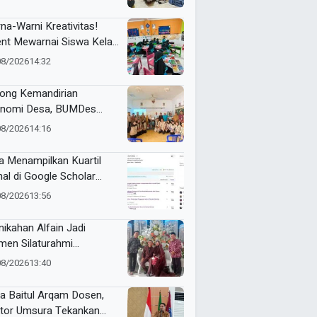
jarkejen
na-Warni Kreativitas!
ent Mewarnai Siswa Kelas
D Mumtaz Penuh
08/2026
14:32
eriaan
ong Kemandirian
nomi Desa, BUMDes
ik Kediri Terima Hibah
08/2026
14:16
t Pencetak Briket
massa Briqpress
a Menampilkan Kuartil
nal di Google Scholar
matis
08/2026
13:56
nikahan Alfain Jadi
en Silaturahmi
tawan Muhammadiyah
08/2026
13:40
mongan
a Baitul Arqam Dosen,
tor Umsura Tekankan