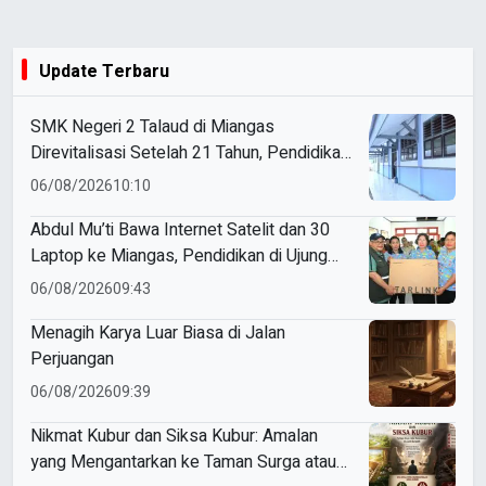
Update Terbaru
SMK Negeri 2 Talaud di Miangas
Direvitalisasi Setelah 21 Tahun, Pendidikan
3T Makin Berkualitas
06/08/2026
10:10
Abdul Mu’ti Bawa Internet Satelit dan 30
Laptop ke Miangas, Pendidikan di Ujung
Negeri Makin Digital
06/08/2026
09:43
Menagih Karya Luar Biasa di Jalan
Perjuangan
06/08/2026
09:39
Nikmat Kubur dan Siksa Kubur: Amalan
yang Mengantarkan ke Taman Surga atau