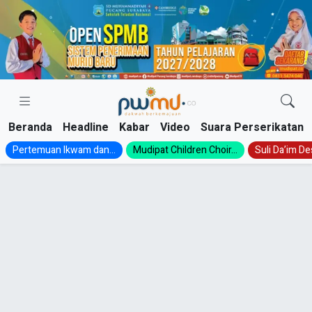
Skip
to
content
Beranda
Headline
Kabar
Video
Suara Perserikatan
Pertemuan Ikwam dan...
Mudipat Children Choir...
Suli Da’im Des