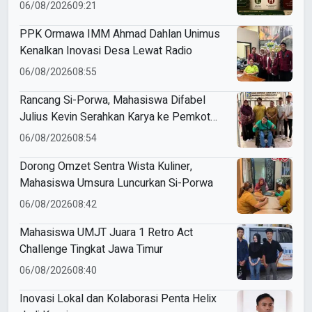
Azab Barzakh
06/08/2026
09:21
PPK Ormawa IMM Ahmad Dahlan Unimus
Kenalkan Inovasi Desa Lewat Radio
06/08/2026
08:55
Rancang Si-Porwa, Mahasiswa Difabel
Julius Kevin Serahkan Karya ke Pemkot
Surabaya
06/08/2026
08:54
Dorong Omzet Sentra Wista Kuliner,
Mahasiswa Umsura Luncurkan Si-Porwa
06/08/2026
08:42
Mahasiswa UMJT Juara 1 Retro Act
Challenge Tingkat Jawa Timur
06/08/2026
08:40
Inovasi Lokal dan Kolaborasi Penta Helix