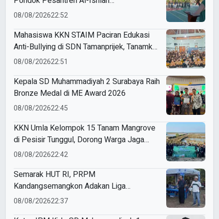
Pondok Pesantren Al-Ishlah
Sendangagung
08/08/2026
22:52
Mahasiswa KKN STAIM Paciran Edukasi
Anti-Bullying di SDN Tamanprijek, Tanamkan
Empati Sejak Dini
08/08/2026
22:51
Kepala SD Muhammadiyah 2 Surabaya Raih
Bronze Medal di ME Award 2026
08/08/2026
22:45
KKN Umla Kelompok 15 Tanam Mangrove
di Pesisir Tunggul, Dorong Warga Jaga
Lingkungan
08/08/2026
22:42
Semarak HUT RI, PRPM
Kandangsemangkon Adakan Liga
Kemerdekaan 2026
08/08/2026
22:37