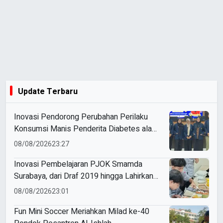
Update Terbaru
Inovasi Pendorong Perubahan Perilaku
Konsumsi Manis Penderita Diabetes ala
Mahasiswa Unesa
08/08/2026
23:27
Inovasi Pembelajaran PJOK Smamda
Surabaya, dari Draf 2019 hingga Lahirkan
Modul Gizi Digital
08/08/2026
23:01
Fun Mini Soccer Meriahkan Milad ke-40