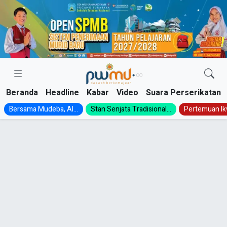
Skip
to
content
Beranda
Headline
Kabar
Video
Suara Perserikatan
Bersama Mudeba, Al...
Stan Senjata Tradisional...
Pertemuan Ik