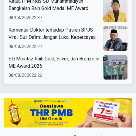
Ketua IPM Kids SD Muhammadiyah 1
Bangkalan Raih Gold Medal ME Award
2026
08/08/2026
22:37
Komentar Dokter terhadap Pasien BPJS
Viral, Suli Da’im: Jangan Lukai Kepercayaan
Publik
08/08/2026
22:27
SD Mumtaz Raih Gold, Silver, dan Bronze di
ME Award 2026
08/08/2026
22:26