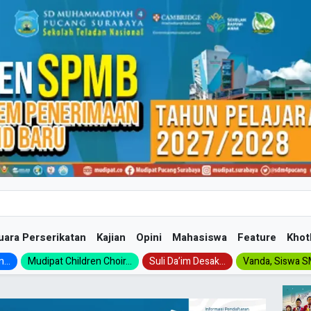
uara Perserikatan
Kajian
Opini
Mahasiswa
Feature
Khot
...
Mudipat Children Choir...
Suli Da’im Desak...
Vanda, Siswa SM