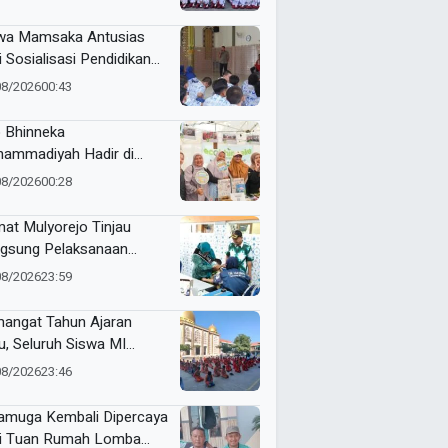
RI Kecamatan Pare
wa Mamsaka Antusias
i Sosialisasi Pendidikan
jutan ke Luar Negeri
08/2026
00:43
 Bhinneka
ammadiyah Hadir di
tamar Nasyiatul Aisyiyah
08/2026
00:28
at Mulyorejo Tinjau
gsung Pelaksanaan
nisasi BIAS MR dan HPV
08/2026
23:59
SD Muhammadiyah 18
abaya
angat Tahun Ajaran
u, Seluruh Siswa MI
ammadiyah 5
08/2026
23:46
yutengah Ikuti Latihan
ak Suci Perdana
muga Kembali Dipercaya
i Tuan Rumah Lomba