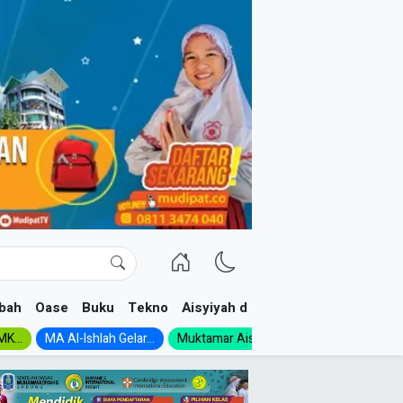
bah
Oase
Buku
Tekno
Aisyiyah dan NA
K...
MA Al-Ishlah Gelar...
Muktamar Aisyiyah 1926:...
Muhadloro