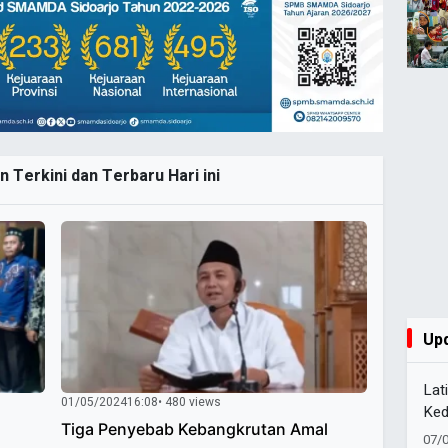
n Terkini dan Terbaru Hari ini
Up
Lat
01/05/2024
16:08
• 480 views
Ked
Tiga Penyebab Kebangkrutan Amal
Pel
07/