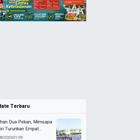
date Terbaru
ihan Dua Pekan, Mimsapa
iri Turunkan Empat
eton pada LBB HUT Ke-
08/2026
01:09