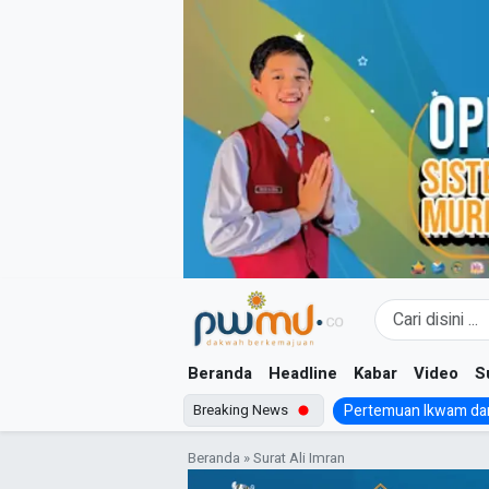
Skip
to
content
Beranda
Headline
Kabar
Video
S
Breaking News
Pertemuan Ikwam dan
Beranda
»
Surat Ali Imran