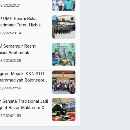
i dan Futsal HUT RI Ke-81
08/2026
23:21
amatan Tulangan
 UMP Resmi Buka
erimaan Tamu Hizbul
han, Tema “Satu Qobilah,
08/2026
23:14
uta Cerita” Curi Perhatian
 Semampir Resmi
isisi Aset untuk
gembangan Amal Usaha
08/2026
23:08
hammadiyah
gram Mapak: KKN STIT
ammadiyah Bojonegoro
ar Sosialisasi Pengolahan
08/2026
22:58
mpah
n Senjata Tradisional Jadi
net Bazar Muktamar XVI
ak Suci Sedunia
08/2026
21:59