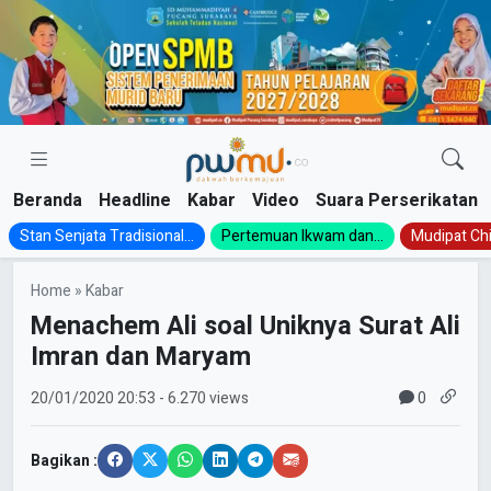
Skip
to
content
Beranda
Headline
Kabar
Video
Suara Perserikatan
Stan Senjata Tradisional...
Pertemuan Ikwam dan...
Mudipat Chil
Home
»
Kabar
Menachem Ali soal Uniknya Surat Ali
Imran dan Maryam
0
20/01/2020
20:53
- 6.270 views
Bagikan :