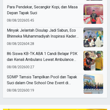
Para Pendekar, Secangkir Kopi, dan Masa
Depan Tapak Suci
08/08/2026
05:45
Minyak Jelantah Disulap Jadi Sabun, Eco
Bhinneka Muhammadiyah Inspirasi Kader
Nasyiatul Aisyiyah
08/08/2026
04:28
86 Siswa KB-TK ABA 1 Candi Belajar P3K
dan Kenali Ambulans Lewat Ambulance
Goes to Schools
08/08/2026
00:27
SDMP Tamsis Tampilkan Pocil dan Tapak
Suci dalam One School One Event di
Mojokerto
08/08/2026
00:19