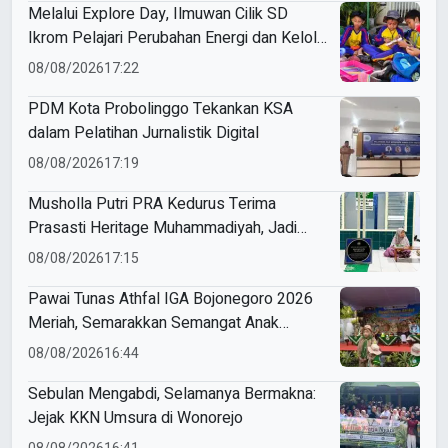
Melalui Explore Day, Ilmuwan Cilik SD
Ikrom Pelajari Perubahan Energi dan Kelola
Sampah demi Bumi
08/08/2026
17:22
PDM Kota Probolinggo Tekankan KSA
dalam Pelatihan Jurnalistik Digital
08/08/2026
17:19
Musholla Putri PRA Kedurus Terima
Prasasti Heritage Muhammadiyah, Jadi
Pengingat Sejarah Dakwah dan Amal Saleh
08/08/2026
17:15
Pawai Tunas Athfal IGA Bojonegoro 2026
Meriah, Semarakkan Semangat Anak
Sholeh Berkemajuan
08/08/2026
16:44
Sebulan Mengabdi, Selamanya Bermakna:
Jejak KKN Umsura di Wonorejo