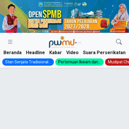
Skip
to
content
Beranda
Headline
Kabar
Video
Suara Perserikatan
Stan Senjata Tradisional...
Pertemuan Ikwam dan...
Mudipat Chil