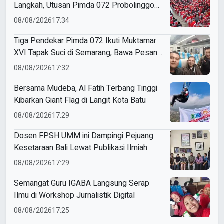
Langkah, Utusan Pimda 072 Probolinggo
Bawa Harapan untuk Tapak Suci
08/08/2026
17:34
Tiga Pendekar Pimda 072 Ikuti Muktamar
XVI Tapak Suci di Semarang, Bawa Pesan
Penguatan Kaderisasi
08/08/2026
17:32
Bersama Mudeba, Al Fatih Terbang Tinggi
Kibarkan Giant Flag di Langit Kota Batu
08/08/2026
17:29
Dosen FPSH UMM ini Dampingi Pejuang
Kesetaraan Bali Lewat Publikasi Ilmiah
08/08/2026
17:29
Semangat Guru IGABA Langsung Serap
Ilmu di Workshop Jurnalistik Digital
08/08/2026
17:25