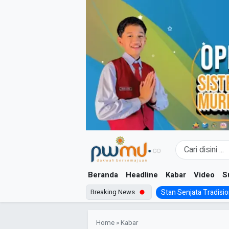
Skip
to
content
Beranda
Headline
Kabar
Video
S
Breaking News
Stan Senjata Tradision
Home
»
Kabar