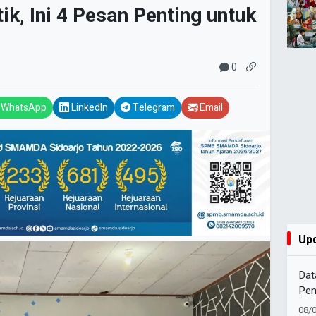
k, Ini 4 Pesan Penting untuk
0
WhatsApp
LinkedIn
Telegram
Email
Up
Dat
Pen
Sak
08/