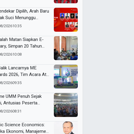
ak Suci
endekar Dipilih, Arah Baru
ak Suci Menunggu
utusan Formatur
08/2026
10:35
alah Matan Siapkan E-
rary, Simpan 20 Tahun
ak Muhammadiyah
08/2026
10:08
Balik Lancarnya ME
rds 2026, Tim Acara Atur
kulasi Ribuan Peserta
08/2026
09:35
e UMM Penuh Sejak
i, Antusias Peserta
nai Jelang ME Awards
08/2026
08:31
6
ic Science Economics:
ika Ekonomi, Manajemen,