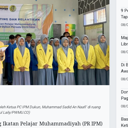
Tap
9 P
Tap
Kep
08/
Maj
Lib
Jej
08/
Di 
Awa
Sir
08/
Dom
Pag
War
08/
oleh Ketua PC IPM Dukun, Muhammad Sadid An Naafi’ di ruang
202
ul Laily/PWMU.CO)
Bas
 Ikatan Pelajar Muhammadiyah (PR IPM)
Ket