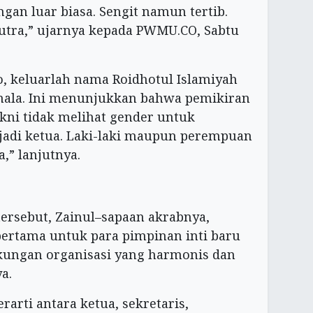
an luar biasa. Sengit namun tertib.
3 putra,” ujarnya kepada PWMU.CO, Sabtu
o, keluarlah nama Roidhotul Islamiyah
Smala. Ini menunjukkan bahwa pemikiran
akni tidak melihat gender untuk
adi ketua. Laki-laki maupun perempuan
” lanjutnya.
tersebut, Zainul–sapaan akrabnya,
ertama untuk para pimpinan inti baru
gkungan organisasi yang harmonis dan
a.
rarti antara ketua, sekretaris,