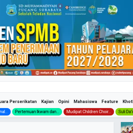
uara Perserikatan
Kajian
Opini
Mahasiswa
Feature
Khot
al...
Pertemuan Ikwam dan...
Mudipat Children Choir...
Suli Da’