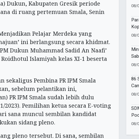
) Dukun, Kabupaten Gresik periode
dan
08/
Bic
aksana di ruang pertemuan Smala, Senin
Par
Kop
‘Menjadikan Pelajar Merdeka yang
Suc
08/
uan’ ini berlangsung secara khidmat.
Min
 IPM Dukun Muhammad Sadid An Naafi’
Sab
Roidhotul Islamiyah kelas XI-1 beserta
Muh
08/
Kad
86 
an sekaligus Pembina PR IPM Smala
Can
an, sebelum pelantikan ini,
Amb
08/
n) PR IPM Smala sudah lebih dulu
Goe
1/2023). Pemilihan ketua secara E-voting
SDM
ari sana muncul sembilan kandidat
Poc
One
akukan sidang pleno.
08/
Moj
ang pleno tersebut. Di sana, sembilan