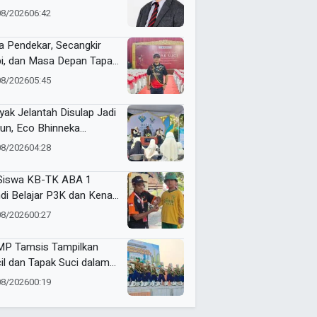
 Akuntansi Tak Sekadar
08/2026
06:42
ara Angka
a Pendekar, Secangkir
i, dan Masa Depan Tapak
i
08/2026
05:45
yak Jelantah Disulap Jadi
un, Eco Bhinneka
ammadiyah Inspirasi
08/2026
04:28
er Nasyiatul Aisyiyah
Siswa KB-TK ABA 1
di Belajar P3K dan Kenali
ulans Lewat Ambulance
08/2026
00:27
s to Schools
P Tamsis Tampilkan
il dan Tapak Suci dalam
 School One Event di
08/2026
00:19
okerto