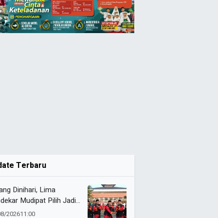
date Terbaru
ang Dinihari, Lima
dekar Mudipat Pilih Jadi
si Sejarah Muktamar XVI
08/2026
11:00