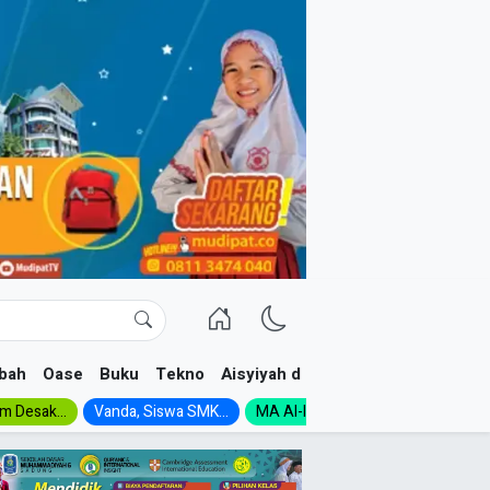
bah
Oase
Buku
Tekno
Aisyiyah dan NA
im Desak...
Vanda, Siswa SMK...
MA Al-Ishlah Gelar...
Muktamar A