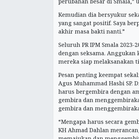
perubahan besar di Smala,” u
Kemudian dia bersyukur sekal
yang sangat positif. Saya be
akhir masa bakti nanti.”
Seluruh PR IPM Smala 2023-
dengan seksama. Anggukan 
mereka siap melaksanakan ti
Pesan penting keempat sekal
Agus Muhammad Hasbi SP. Di
harus bergembira dengan am
gembira dan menggembiraka
gembira dan menggembirakan
“Mengapa harus secara gembi
KH Ahmad Dahlan merancan
memajukan dan menggembira