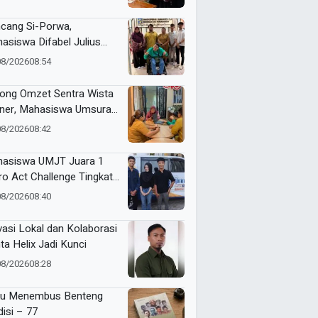
cang Si-Porwa,
asiswa Difabel Julius
in Serahkan Karya ke
08/2026
08:54
kot Surabaya
ong Omzet Sentra Wista
iner, Mahasiswa Umsura
curkan Si-Porwa
08/2026
08:42
asiswa UMJT Juara 1
ro Act Challenge Tingkat
a Timur
08/2026
08:40
vasi Lokal dan Kolaborasi
ta Helix Jadi Kunci
08/2026
08:28
u Menembus Benteng
disi – 77