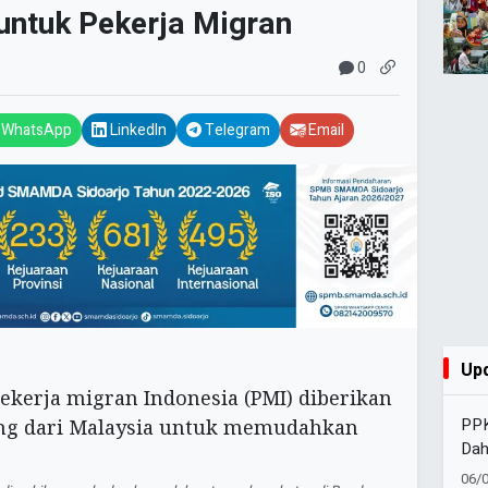
untuk Pekerja Migran
0
WhatsApp
LinkedIn
Telegram
Email
Up
PP
Dah
Ino
06/