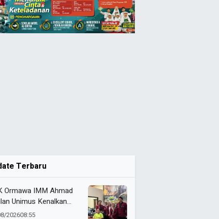
date Terbaru
K Ormawa IMM Ahmad
lan Unimus Kenalkan
vasi Desa Lewat Radio
08/2026
08:55