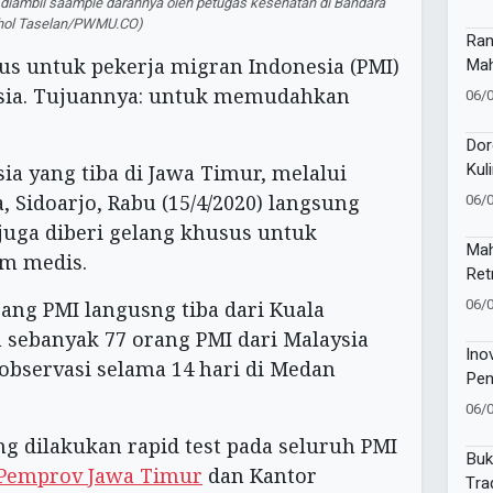
 diambil saample darahnya oleh petugas kesehatan di Bandara
ishol Taselan/PWMU.CO)
Ran
Mah
us untuk pekerja migran Indonesia (PMI)
Kev
ysia. Tujuannya: untuk memudahkan
06/
Pem
Dor
Kul
ia yang tiba di Jawa Timur, melalui
Lun
06/
, Sidoarjo, Rabu (15/4/2020) langsung
juga diberi gelang khusus untuk
Mah
m medis.
Ret
Jaw
06/
rang PMI langusng tiba dari Kuala
sebanyak 77 orang PMI dari Malaysia
Ino
observasi selama 14 hari di Medan
Pen
06/
ung dilakukan rapid test pada seluruh PMI
Buk
Pemprov Jawa Timur
dan Kantor
Tra