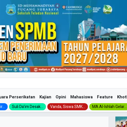
uara Perserikatan
Kajian
Opini
Mahasiswa
Feature
Khot
...
Suli Da’im Desak...
Vanda, Siswa SMK...
MA Al-Ishlah Gelar...