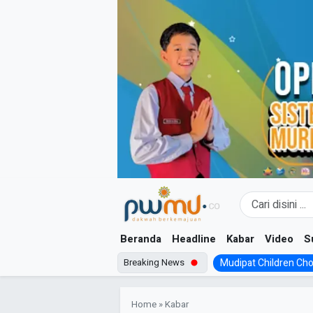
Skip
to
content
Beranda
Headline
Kabar
Video
S
Breaking News
Mudipat Children Choir
Home
»
Kabar