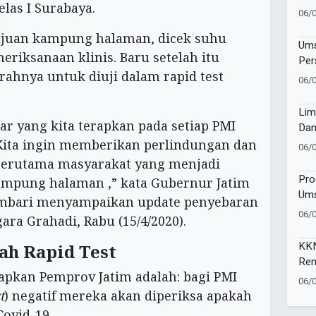
las I Surabaya.
06/
tujuan kampung halaman, dicek suhu
Ums
riksanaan klinis. Baru setelah itu
Per
rahnya untuk diuji dalam rapid test
S1 
06/
Lim
ar yang kita terapkan pada setiap PMI
Dam
dan
Kita ingin memberikan perlindungan dan
06/
Leg
terutama masyarakat yang menjadi
Digi
Pro
ampung halaman ,” kata Gubernur Jatim
Ums
embari menyampaikan update penyebaran
Ket
06/
ara Grahadi, Rabu (15/4/2020).
dan
KKN
ah Rapid Test
Rem
iapkan Pemprov Jatim adalah: bagi PMI
Lew
06/
Des
t
) negatif mereka akan diperiksa apakah
Covid-19.