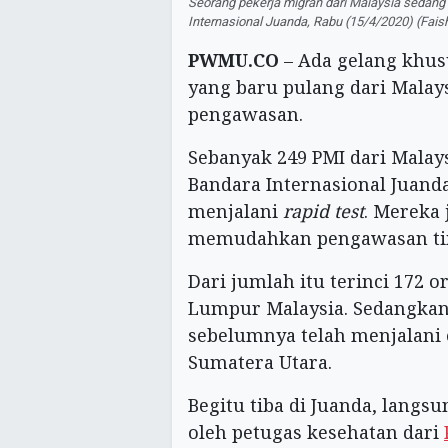
Seorang pekerja migran dari Malaysia sedang
Internasional Juanda, Rabu (15/4/2020) (Fa
PWMU.CO
– Ada gelang khus
yang baru pulang dari Mala
pengawasan.
Sebanyak 249 PMI dari Malays
Bandara Internasional Juanda
menjalani
rapid test
. Mereka 
memudahkan pengawasan ti
Dari jumlah itu terinci 172 o
Lumpur Malaysia. Sedangkan 
sebelumnya telah menjalani 
Sumatera Utara.
Begitu tiba di Juanda, langs
oleh petugas kesehatan dari