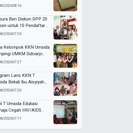
08/2026
08:16
ura Beri Diskon DPP 20
sen untuk 10 Pendaftar
Film
08/2026
07:29
a Kelompok KKN Umsida
pingi UMKM Sidoarjo
 Pasuruan Perkuat
08/2026
07:27
alitas hingga Pemasaran
tal
gram Laris KKN T
ida Bekali Ibu Aisyiyah
erampilan Produk Kreatif
08/2026
07:20
 Pemasaran Berbasis AI
 T Umsida Edukasi
aja Cegah HIV/AIDS
at Program Sigap di
08/2026
07:11
a Wirobiting