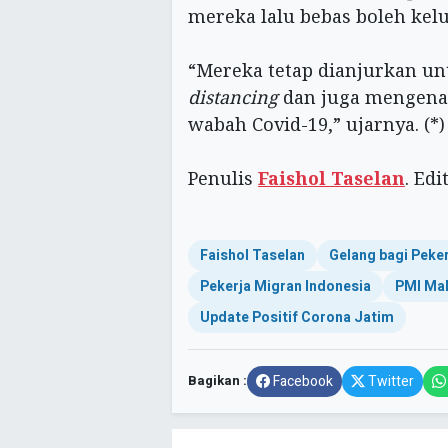
mereka lalu bebas boleh kel
“Mereka tetap dianjurkan un
distancing
dan juga mengena
wabah Covid-19,” ujarnya. (*)
Penulis
Faishol Taselan
. Ed
Faishol Taselan
Gelang bagi Peke
Pekerja Migran Indonesia
PMI Mal
Update Positif Corona Jatim
Bagikan :
Facebook
Twitter