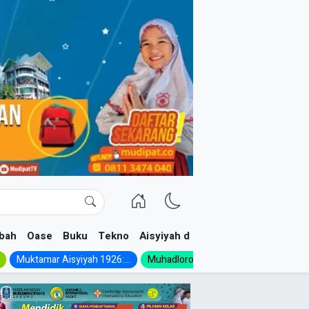
bah
Oase
Buku
Tekno
Aisyiyah dan NA
Muktamar Aisyiyah 1926:...
Muhadloroh Akbar 2026:...
FKIP UM