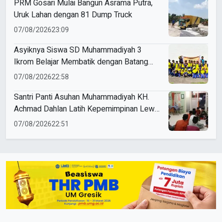
PRM Gosari Mulai Bangun Asrama Putra,
Uruk Lahan dengan 81 Dump Truck
07/08/2026
23:09
Asyiknya Siswa SD Muhammadiyah 3
Ikrom Belajar Membatik dengan Batang
Pakcoy
07/08/2026
22:58
Santri Panti Asuhan Muhammadiyah KH.
Achmad Dahlan Latih Kepemimpinan Lewat
Kepanitiaan Agustusan
07/08/2026
22:51