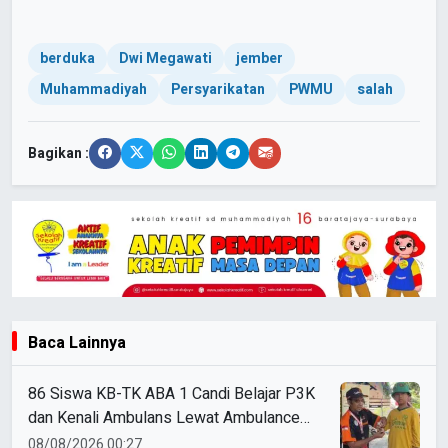
berduka
Dwi Megawati
jember
Muhammadiyah
Persyarikatan
PWMU
salah
Bagikan :
Baca Lainnya
86 Siswa KB-TK ABA 1 Candi Belajar P3K
dan Kenali Ambulans Lewat Ambulance
Goes to Schools
08/08/2026 00:27