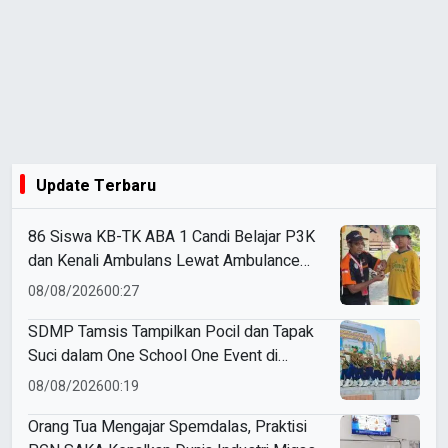
Update Terbaru
86 Siswa KB-TK ABA 1 Candi Belajar P3K
dan Kenali Ambulans Lewat Ambulance
Goes to Schools
08/08/2026
00:27
SDMP Tamsis Tampilkan Pocil dan Tapak
Suci dalam One School One Event di
Mojokerto
08/08/2026
00:19
Orang Tua Mengajar Spemdalas, Praktisi