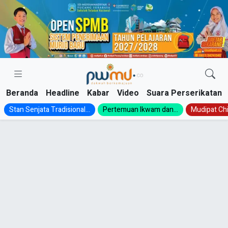
Skip
to
content
Beranda
Headline
Kabar
Video
Suara Perserikatan
Stan Senjata Tradisional...
Pertemuan Ikwam dan...
Mudipat Chil