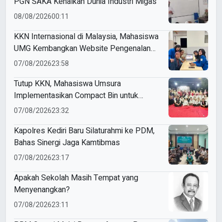
PGN SAKA Kenalkan Dunia Industri Migas
08/08/2026
00:11
KKN Internasional di Malaysia, Mahasiswa
UMG Kembangkan Website Pengenalan
Budaya Indonesia
07/08/2026
23:58
Tutup KKN, Mahasiswa Umsura
Implementasikan Compact Bin untuk
Sampah Anorganik di Ketabang
07/08/2026
23:32
Kapolres Kediri Baru Silaturahmi ke PDM,
Bahas Sinergi Jaga Kamtibmas
07/08/2026
23:17
Apakah Sekolah Masih Tempat yang
Menyenangkan?
07/08/2026
23:11