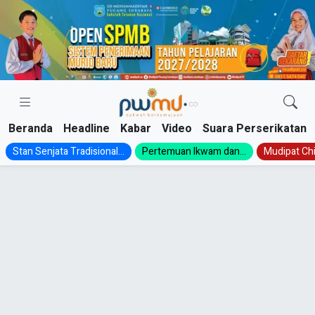
Skip
to
content
Beranda
Headline
Kabar
Video
Suara Perserikatan
Stan Senjata Tradisional...
Pertemuan Ikwam dan...
Mudipat Chil