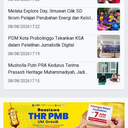
Melalui Explore Day, Ilmuwan Cilik SD
Ikrom Pelajari Perubahan Energi dan Kelola
Sampah demi Bumi
08/08/2026
17:22
PDM Kota Probolinggo Tekankan KSA
dalam Pelatihan Jurnalistik Digital
08/08/2026
17:19
Musholla Putri PRA Kedurus Terima
Prasasti Heritage Muhammadiyah, Jadi
Pengingat Sejarah Dakwah dan Amal Saleh
08/08/2026
17:15