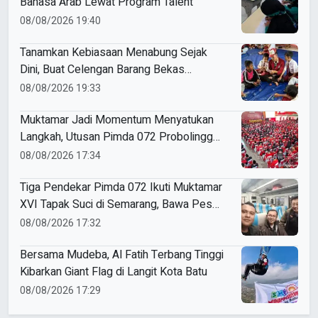
Bahasa Arab Lewat Program Talent
08/08/2026 19:40
Tanamkan Kebiasaan Menabung Sejak
Dini, Buat Celengan Barang Bekas
bersama Mahasiswa KKN Umsida
08/08/2026 19:33
Muktamar Jadi Momentum Menyatukan
Langkah, Utusan Pimda 072 Probolinggo
Bawa Harapan untuk Tapak Suci
08/08/2026 17:34
Tiga Pendekar Pimda 072 Ikuti Muktamar
XVI Tapak Suci di Semarang, Bawa Pesan
Penguatan Kaderisasi
08/08/2026 17:32
Bersama Mudeba, Al Fatih Terbang Tinggi
Kibarkan Giant Flag di Langit Kota Batu
08/08/2026 17:29