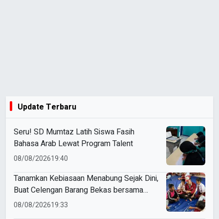
Update Terbaru
Seru! SD Mumtaz Latih Siswa Fasih
Bahasa Arab Lewat Program Talent
08/08/2026
19:40
Tanamkan Kebiasaan Menabung Sejak Dini,
Buat Celengan Barang Bekas bersama
Mahasiswa KKN Umsida
08/08/2026
19:33