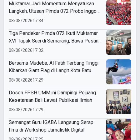
Muktamar Jadi Momentum Menyatukan
Langkah, Utusan Pimda 072 Probolinggo
Bawa Harapan untuk Tapak Suci
08/08/2026
17:34
Tiga Pendekar Pimda 072 Ikuti Muktamar
XVI Tapak Suci di Semarang, Bawa Pesan
Penguatan Kaderisasi
08/08/2026
17:32
Bersama Mudeba, Al Fatih Terbang Tinggi
Kibarkan Giant Flag di Langit Kota Batu
08/08/2026
17:29
Dosen FPSH UMM ini Dampingi Pejuang
Kesetaraan Bali Lewat Publikasi Ilmiah
08/08/2026
17:29
Semangat Guru IGABA Langsung Serap
Ilmu di Workshop Jurnalistik Digital
08/08/2026
17:25