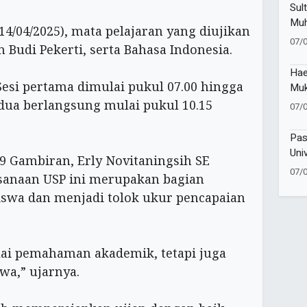
Sul
Muh
(14/04/2025), mata pelajaran yang diujikan
Lur
07/
Budi Pekerti, serta Bahasa Indonesia.
Hae
 Sesi pertama dimulai pukul 07.00 hingga
Muk
Sej
edua berlangsung mulai pukul 10.15
07/
Dij
Pas
Uni
 Gambiran, Erly Novitaningsih SE
Pap
07/
anaan USP ini merupakan bagian
Pes
siswa dan menjadi tolok ukur pencapaian
ilai pemahaman akademik, tetapi juga
wa,” ujarnya.