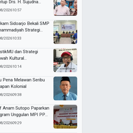
tup Drs. H. Sujudna
at, Dikenang Berdedikasi
08/2026
10:57
bangkan Dakwah dan
didikan
kam Sidoarjo Bekali SMP
ammadiyah Strategi
nding dan Marketing
08/2026
10:33
olah
stikMU dan Strategi
wah Kultural
hammadiyah
08/2026
10:14
u Pena Melawan Seribu
apan Kolonial
08/2026
09:38
f Anam Sutopo Paparkan
gram Unggulan MPI PP
hammadiyah
08/2026
09:29