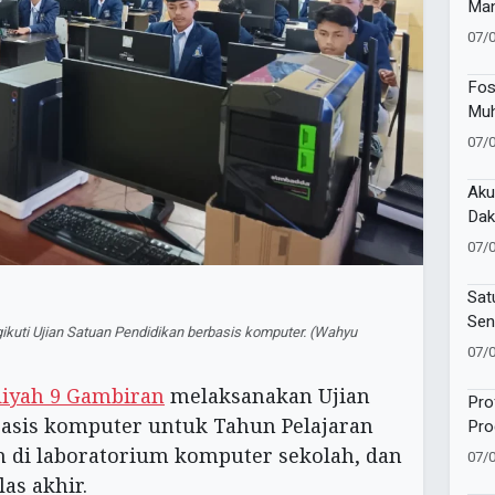
Man
Waf
07/
Kem
Pen
Fos
Muh
Bra
07/
Sek
Aku
Dak
Mu
07/
Sat
Sen
ti Ujian Satuan Pendidikan berbasis komputer. (Wahyu
07/
yah 9 Gambiran
melaksanakan Ujian
Pro
basis komputer untuk Tahun Pelajaran
Pro
Mu
an di laboratorium komputer sekolah, dan
07/
las akhir.