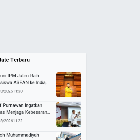
date Terbaru
mni IPM Jatim Raih
siswa ASEAN ke India,
ut Studi Filsafat di
08/2026
11:30
anda University
f Purnawan Ingatkan
as Menjaga Kebesaran
hammadiyah
08/2026
11:22
oh Muhammadiyah