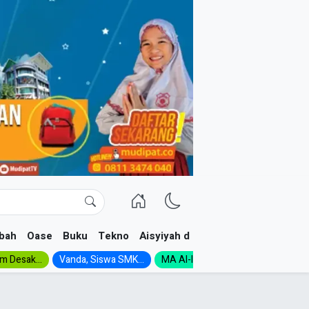
bah
Oase
Buku
Tekno
Aisyiyah dan NA
im Desak...
Vanda, Siswa SMK...
MA Al-Ishlah Gelar...
Muktamar A