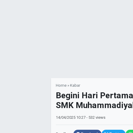
Home
»
Kabar
‎Begini Hari Pertam
SMK Muhammadiyah
14/04/2025
10:27
- 532 views