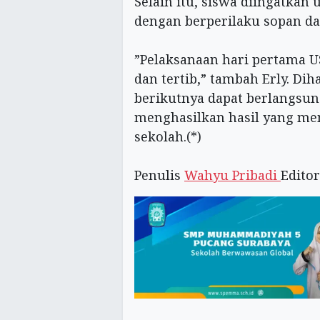
Selain itu, siswa diingatka
dengan berperilaku sopan dan
‎”Pelaksanaan hari pertama U
dan tertib,” tambah Erly. Di
berikutnya dapat berlangsu
menghasilkan hasil yang me
sekolah.(*)
‎Penulis
Wahyu Pribadi
Edito