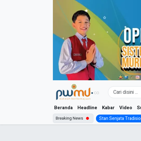
Skip
to
content
Beranda
Headline
Kabar
Video
S
Breaking News
Stan Senjata Tradision