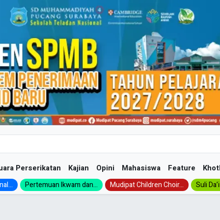
uara Perserikatan
Kajian
Opini
Mahasiswa
Feature
Khot
al...
Pertemuan Ikwam dan...
Mudipat Children Choir...
Suli Da’