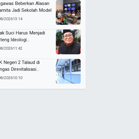
gawas Beberkan Alasan
mita Jadi Sekolah Model
08/2026
13:14
ak Suci Harus Menjadi
teng Ideologi
hammadiyah
08/2026
11:42
 Negeri 2 Talaud di
ngas Direvitalisasi
elah 21 Tahun, Pendidikan
08/2026
10:10
Makin Berkualitas