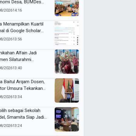
nomi Desa, BUMDes
ik Kediri Terima Hibah
08/2026
14:16
t Pencetak Briket
massa Briqpress
a Menampilkan Kuartil
nal di Google Scholar
matis
08/2026
13:56
nikahan Alfain Jadi
en Silaturahmi
tawan Muhammadiyah
08/2026
13:40
mongan
a Baitul Arqam Dosen,
tor Umsura Tekankan
gritas dan Nilai AIK
08/2026
13:34
pilih sebagai Sekolah
el, Smamita Siap Jadi
oratorium Inovasi
08/2026
13:24
belajaran AI