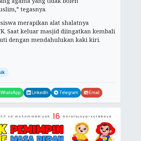
tiang agama yang tidak boleh
slim,” tegasnya.
 siswa merapikan alat shalatnya
. Saat keluar masjid diingatkan kembali
kuti dengan mendahulukan kaki kiri.
sik
WhatsApp
LinkedIn
Telegram
Email