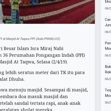
Eko
Kuw
06/
Ala
Bio
Car
Jur
Oto
06/
PI di Masjid At Taqwa PPI (Anik/PWMU.CO)
Per
 Besar Islam Isra Miraj Nabi
Mom
War
 36 Perumahan Pongangan Indah (PPI)
06/
La
sjid At Taqwa, Selasa (2/4/19).
Buk
Rek
ng lebih seratus meter dari TK itu para
Inte
alat Dhuha.
06/
iswa menuju masjid. Sesampai di masjid,
Ter
Mod
embaca doa masuk masjid dan
Lab
06/
elah sandal tertata rapi, anak-anak
Pem
ralatan sholat mereka.