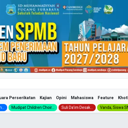
uara Perserikatan
Kajian
Opini
Mahasiswa
Feature
Khot
...
Mudipat Children Choir...
Suli Da’im Desak...
Vanda, Siswa SM