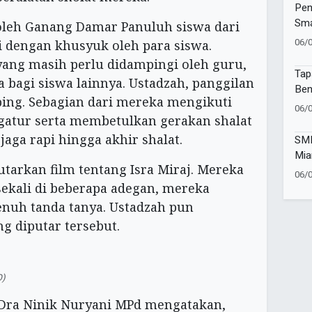
Pen
Sma
oleh Ganang Damar Panuluh siswa dari
06/
i dengan khusyuk oleh para siswa.
ang masih perlu didampingi oleh guru,
Tap
a bagi siswa lainnya. Ustadzah, panggilan
Ben
ing. Sebagian dari mereka mengikuti
Mu
06/
gatur serta membetulkan gerakan shalat
jaga rapi hingga akhir shalat.
SMK
Mia
putarkan film tentang Isra Miraj. Mereka
Set
06/
3T 
ekali di beberapa adegan, mereka
uh tanda tanya. Ustadzah pun
g diputar tersebut.
O)
Dra Ninik Nuryani MPd mengatakan,