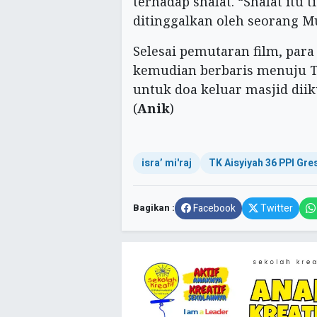
terhadap shalat. “Shalat itu 
ditinggalkan oleh seorang Mu
Selesai pemutaran film, para
kemudian berbaris menuju TK
untuk doa keluar masjid dii
(
Anik
)
isra’ mi'raj
TK Aisyiyah 36 PPI Gre
Bagikan :
Facebook
Twitter