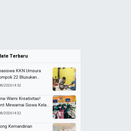
date Terbaru
asiswa KKN Umsura
ompok 22 Blusukan
alkan “Si-Patuh” di Desa
08/2026
14:52
jarkejen
na-Warni Kreativitas!
ent Mewarnai Siswa Kelas
D Mumtaz Penuh
08/2026
14:32
eriaan
ong Kemandirian