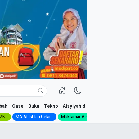
bah
Oase
Buku
Tekno
Aisyiyah dan NA
K...
MA Al-Ishlah Gelar...
Muktamar Aisyiyah 1926:...
Muhadloro