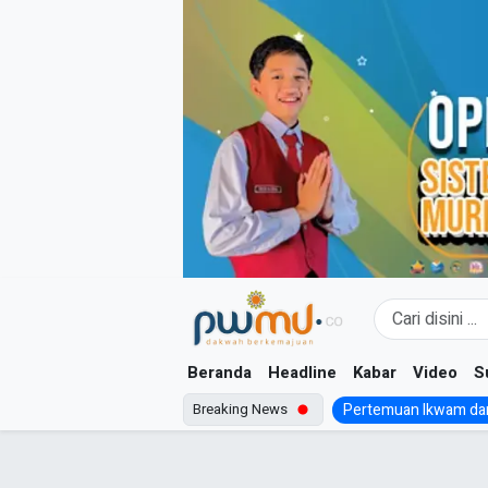
Skip
to
content
Beranda
Headline
Kabar
Video
S
Breaking News
Pertemuan Ikwam dan