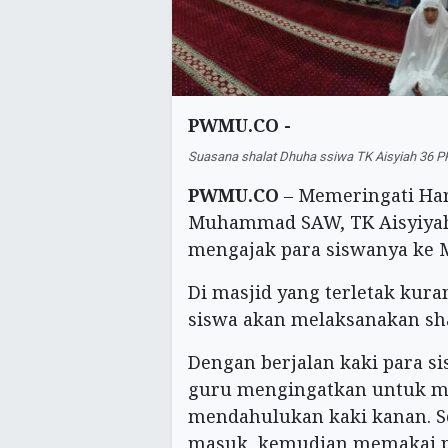
PWMU.CO -
Suasana shalat Dhuha ssiwa TK Aisyiah 36 P
PWMU.CO
– Memeringati Hari
Muhammad SAW, TK Aisyiyah
mengajak para siswanya ke Ma
Di masjid yang terletak kura
siswa akan melaksanakan sh
Dengan berjalan kaki para s
guru mengingatkan untuk m
mendahulukan kaki kanan. Set
masuk, kemudian memakai pe