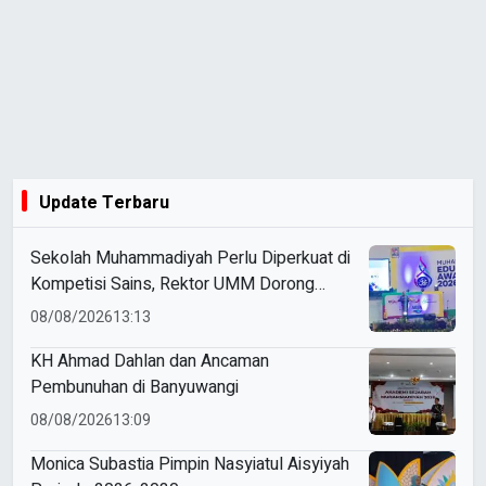
Update Terbaru
Sekolah Muhammadiyah Perlu Diperkuat di
Kompetisi Sains, Rektor UMM Dorong
Coaching Clinic
08/08/2026
13:13
KH Ahmad Dahlan dan Ancaman
Pembunuhan di Banyuwangi
08/08/2026
13:09
Monica Subastia Pimpin Nasyiatul Aisyiyah