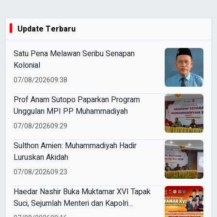
Update Terbaru
Satu Pena Melawan Seribu Senapan
Kolonial
07/08/2026
09:38
Prof Anam Sutopo Paparkan Program
Unggulan MPI PP Muhammadiyah
07/08/2026
09:29
Sulthon Amien: Muhammadiyah Hadir
Luruskan Akidah
07/08/2026
09:23
Haedar Nashir Buka Muktamar XVI Tapak
Suci, Sejumlah Menteri dan Kapolri
Dijadwalkan Hadir