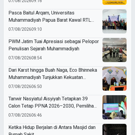
07/08/2026
09:16
Pasca Baitul Arqam, Universitas
Muhammadiyah Papua Barat Kawal RTL
Peserta Selama Enam Bulan
07/08/2026
09:10
PWM Jatim Tuai Apresiasi sebagai Pelopor
Penulisan Sejarah Muhammadiyah
07/08/2026
08:54
Dari Karst hingga Buah Naga, Eco Bhinneka
Muhammadiyah Tunjukkan Kekuatan
Potensi Lokal di Muktamar Nasyiatul
07/08/2026
06:50
Aisyiyah
Tanwir Nasyiatul Aisyiyah Tetapkan 39
Calon Tetap PPNA 2026–2030, Pemilihan
Gunakan Sistem E-Voting
07/08/2026
06:46
Ketika Hidup Berjalan di Antara Masjid dan
Rumah Sakit