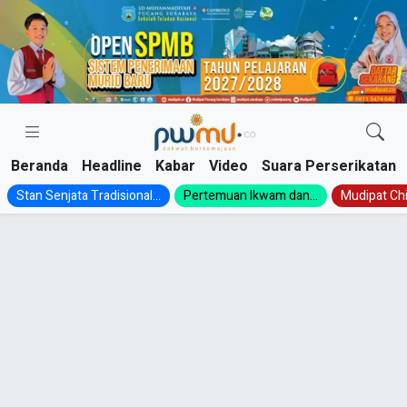
Skip
to
content
Beranda
Headline
Kabar
Video
Suara Perserikatan
Stan Senjata Tradisional...
Pertemuan Ikwam dan...
Mudipat Chil