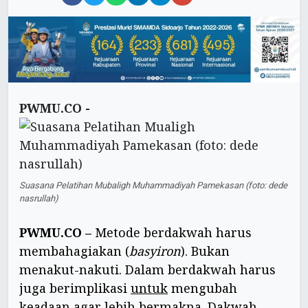
PWMU.CO -
Suasana Pelatihan Mubaligh Muhammadiyah Pamekasan (foto: dede
nasrullah)
PWMU.CO –
Metode berdakwah harus
membahagiakan (
basyiron
). Bukan
menakut-nakuti. Dalam berdakwah harus
juga berimplikasi
untuk
mengubah
keadaan agar lebih bermakna. Dakwah