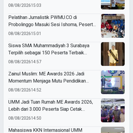
08/08/2026
15:03
Pelatihan Jurnalistik PWMU.CO di
Probolinggo Masuki Sesi Ishoma, Peserta
Antusias Ikuti Materi
08/08/2026
15:01
Siswa SMA Muhammadiyah 3 Surabaya
Terpilih sebagai 150 Peserta Terbaik
Forum Pelajar Indonesia
08/08/2026
14:57
Zainul Muslim: ME Awards 2026 Jadi
Momentum Menjaga Mutu Pendidikan
Muhammadiyah
08/08/2026
14:52
UMM Jadi Tuan Rumah ME Awards 2026,
Lebih dari 3.000 Peserta Siap Cetak
Pemimpin Masa Depan
08/08/2026
14:50
Mahasiswa KKN Internasional UMM