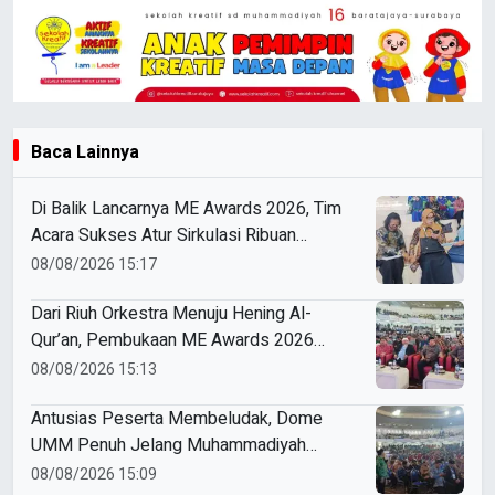
Baca Lainnya
Di Balik Lancarnya ME Awards 2026, Tim
Acara Sukses Atur Sirkulasi Ribuan
Peserta di Dome UMM
08/08/2026 15:17
Dari Riuh Orkestra Menuju Hening Al-
Qur’an, Pembukaan ME Awards 2026
Berlangsung Khidmat
08/08/2026 15:13
Antusias Peserta Membeludak, Dome
UMM Penuh Jelang Muhammadiyah
Education Awards 2026
08/08/2026 15:09