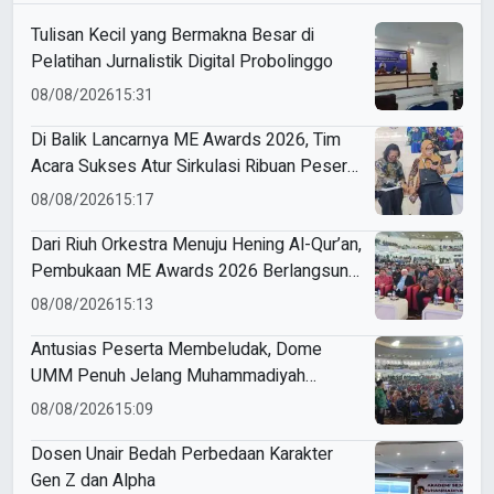
Tulisan Kecil yang Bermakna Besar di
Pelatihan Jurnalistik Digital Probolinggo
08/08/2026
15:31
Di Balik Lancarnya ME Awards 2026, Tim
Acara Sukses Atur Sirkulasi Ribuan Peserta
di Dome UMM
08/08/2026
15:17
Dari Riuh Orkestra Menuju Hening Al-Qur’an,
Pembukaan ME Awards 2026 Berlangsung
Khidmat
08/08/2026
15:13
Antusias Peserta Membeludak, Dome
UMM Penuh Jelang Muhammadiyah
Education Awards 2026
08/08/2026
15:09
Dosen Unair Bedah Perbedaan Karakter
Gen Z dan Alpha