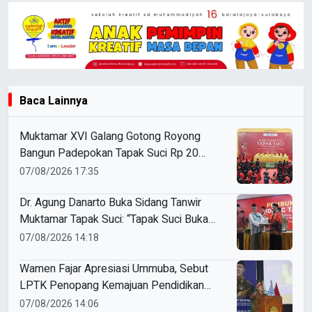
Baca Lainnya
Muktamar XVI Galang Gotong Royong
Bangun Padepokan Tapak Suci Rp 20
Miliar
07/08/2026 17:35
Dr. Agung Danarto Buka Sidang Tanwir
Muktamar Tapak Suci: “Tapak Suci Bukan
Organisasi Ko Ping Ho dan Dracin”
07/08/2026 14:18
Wamen Fajar Apresiasi Ummuba, Sebut
LPTK Penopang Kemajuan Pendidikan
Indonesia
07/08/2026 14:06