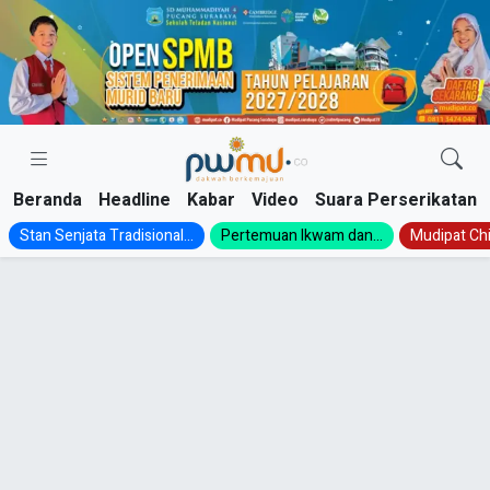
Skip
to
content
Beranda
Headline
Kabar
Video
Suara Perserikatan
Stan Senjata Tradisional...
Pertemuan Ikwam dan...
Mudipat Chil