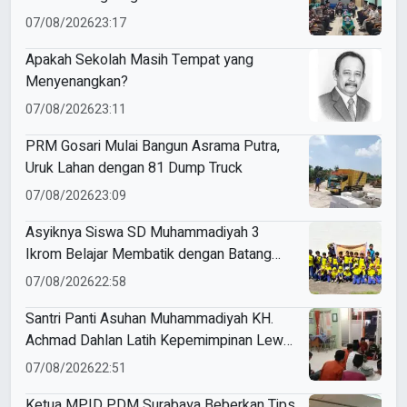
07/08/2026
23:17
Apakah Sekolah Masih Tempat yang
Menyenangkan?
07/08/2026
23:11
PRM Gosari Mulai Bangun Asrama Putra,
Uruk Lahan dengan 81 Dump Truck
07/08/2026
23:09
Asyiknya Siswa SD Muhammadiyah 3
Ikrom Belajar Membatik dengan Batang
Pakcoy
07/08/2026
22:58
Santri Panti Asuhan Muhammadiyah KH.
Achmad Dahlan Latih Kepemimpinan Lewat
Kepanitiaan Agustusan
07/08/2026
22:51
Ketua MPID PDM Surabaya Beberkan Tips