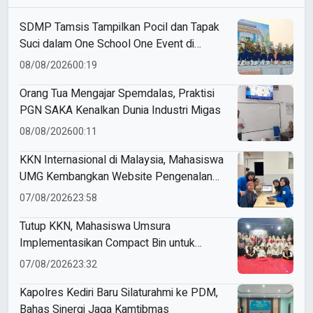
SDMP Tamsis Tampilkan Pocil dan Tapak
Suci dalam One School One Event di
Mojokerto
08/08/2026
00:19
Orang Tua Mengajar Spemdalas, Praktisi
PGN SAKA Kenalkan Dunia Industri Migas
08/08/2026
00:11
KKN Internasional di Malaysia, Mahasiswa
UMG Kembangkan Website Pengenalan
Budaya Indonesia
07/08/2026
23:58
Tutup KKN, Mahasiswa Umsura
Implementasikan Compact Bin untuk
Sampah Anorganik di Ketabang
07/08/2026
23:32
Kapolres Kediri Baru Silaturahmi ke PDM,
Bahas Sinergi Jaga Kamtibmas