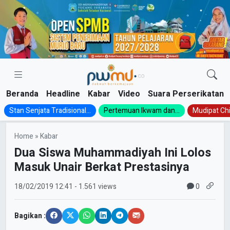
Skip
to
content
Beranda
Headline
Kabar
Video
Suara Perserikatan
Stan Senjata Tradisional...
Pertemuan Ikwam dan...
Mudipat Chil
Home
»
Kabar
Dua Siswa Muhammadiyah Ini Lolos
Masuk Unair Berkat Prestasinya
0
18/02/2019
12:41
- 1.561 views
Bagikan :