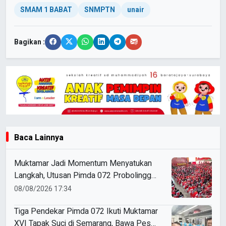
SMAM 1 BABAT
SNMPTN
unair
Bagikan :
Baca Lainnya
Muktamar Jadi Momentum Menyatukan
Langkah, Utusan Pimda 072 Probolinggo
Bawa Harapan untuk Tapak Suci
08/08/2026 17:34
Tiga Pendekar Pimda 072 Ikuti Muktamar
XVI Tapak Suci di Semarang, Bawa Pesan