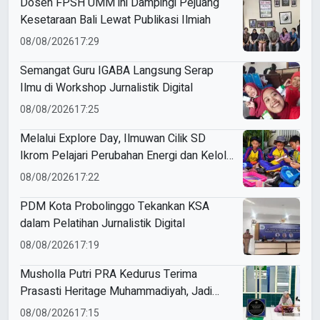
Dosen FPSH UMM ini Dampingi Pejuang
Kesetaraan Bali Lewat Publikasi Ilmiah
08/08/2026
17:29
Semangat Guru IGABA Langsung Serap
Ilmu di Workshop Jurnalistik Digital
08/08/2026
17:25
Melalui Explore Day, Ilmuwan Cilik SD
Ikrom Pelajari Perubahan Energi dan Kelola
Sampah demi Bumi
08/08/2026
17:22
PDM Kota Probolinggo Tekankan KSA
dalam Pelatihan Jurnalistik Digital
08/08/2026
17:19
Musholla Putri PRA Kedurus Terima
Prasasti Heritage Muhammadiyah, Jadi
Pengingat Sejarah Dakwah dan Amal Saleh
08/08/2026
17:15