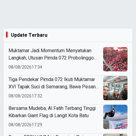
Update Terbaru
Muktamar Jadi Momentum Menyatukan
Langkah, Utusan Pimda 072 Probolinggo
Bawa Harapan untuk Tapak Suci
08/08/2026
17:34
Tiga Pendekar Pimda 072 Ikuti Muktamar
XVI Tapak Suci di Semarang, Bawa Pesan
Penguatan Kaderisasi
08/08/2026
17:32
Bersama Mudeba, Al Fatih Terbang Tinggi
Kibarkan Giant Flag di Langit Kota Batu
08/08/2026
17:29