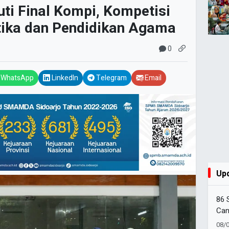
ti Final Kompi, Kompetisi
ika dan Pendidikan Agama
0
WhatsApp
LinkedIn
Telegram
Email
Up
86 
Can
Amb
08/