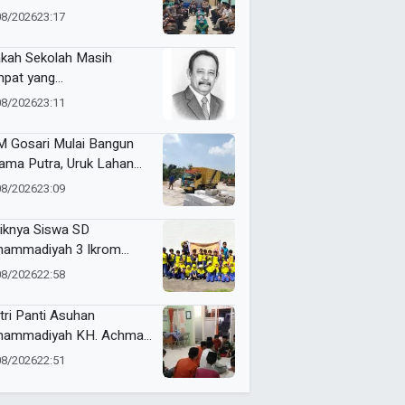
ergi Jaga Kamtibmas
08/2026
23:17
kah Sekolah Masih
pat yang
yenangkan?
08/2026
23:11
 Gosari Mulai Bangun
ama Putra, Uruk Lahan
gan 81 Dump Truck
08/2026
23:09
iknya Siswa SD
ammadiyah 3 Ikrom
ajar Membatik dengan
08/2026
22:58
ang Pakcoy
tri Panti Asuhan
ammadiyah KH. Achmad
lan Latih Kepemimpinan
08/2026
22:51
at Kepanitiaan
stusan