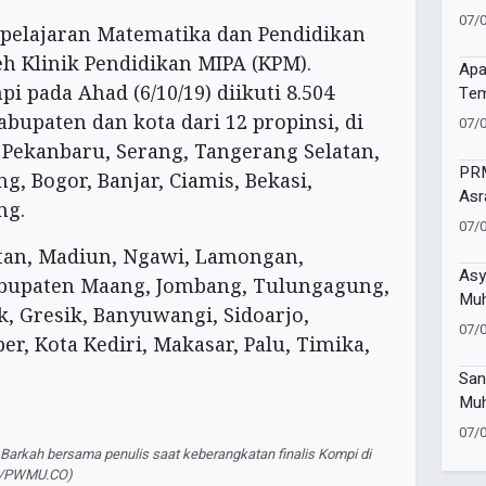
Sin
07/
elajaran Matematika dan Pendidikan
eh Klinik Pendidikan MIPA (KPM).
Apa
 pada Ahad (6/10/19) diikuti 8.504
Tem
Men
abupaten dan kota dari 12 propinsi, di
07/
 Pekanbaru, Serang, Tangerang Selatan,
PRM
g, Bogor, Banjar, Ciamis, Bekasi,
Asr
ng.
den
07/
etan, Madiun, Ngawi, Lamongan,
Asy
abupaten Maang, Jombang, Tulungagung,
Muh
, Gresik, Banyuwangi, Sidoarjo,
Bel
07/
er, Kota Kediri, Makasar, Palu, Timika,
Bat
San
Muh
Dah
07/
Lew
Barkah bersama penulis saat keberangkatan finalis Kompi di
Agu
ari/PWMU.CO)