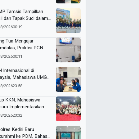
s to Schools
P Tamsis Tampilkan
il dan Tapak Suci dalam
 School One Event di
08/2026
00:19
okerto
ng Tua Mengajar
mdalas, Praktisi PGN
A Kenalkan Dunia
08/2026
00:11
ustri Migas
 Internasional di
aysia, Mahasiswa UMG
bangkan Website
08/2026
23:58
genalan Budaya
onesia
up KKN, Mahasiswa
ura Implementasikan
pact Bin untuk Sampah
08/2026
23:32
rganik di Ketabang
olres Kediri Baru
aturahmi ke PDM, Bahas