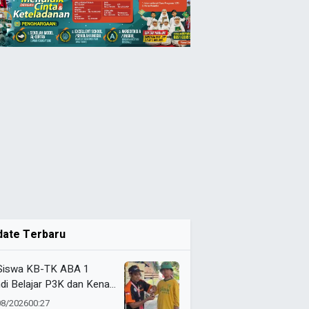
date Terbaru
Siswa KB-TK ABA 1
di Belajar P3K dan Kenali
ulans Lewat Ambulance
08/2026
00:27