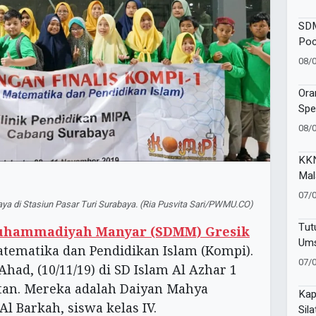
Goe
SDM
Poc
One
08/
Moj
Ora
Spe
SAK
08/
Ind
KKN
Mal
Kem
07/
a di Stasiun Pasar Turi Surabaya. (Ria Pusvita Sari/PWMU.CO)
Pen
Ind
Tut
uhammadiyah Manyar (SDMM) Gresik
Ums
atematika dan Pendidikan Islam (Kompi).
Com
07/
Ahad, (10/11/19) di SD Islam Al Azhar 1
Ano
atan. Mereka adalah Daiyan Mahya
Kap
l Barkah, siswa kelas IV.
Sil