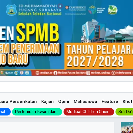
uara Perserikatan
Kajian
Opini
Mahasiswa
Feature
Khot
al...
Pertemuan Ikwam dan...
Mudipat Children Choir...
Suli Da’