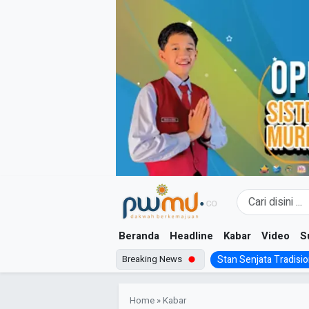
Skip
to
content
Beranda
Headline
Kabar
Video
S
Breaking News
Stan Senjata Tradision
Home
»
Kabar