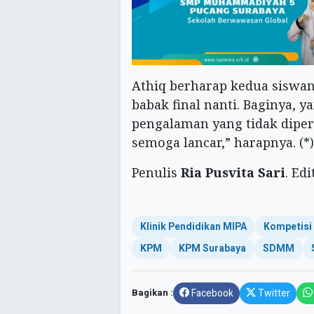
Athiq berharap kedua siswan
babak final nanti. Baginya, y
pengalaman yang tidak dipero
semoga lancar,” harapnya. (*)
Penulis
Ria Pusvita Sari
. Ed
Klinik Pendidikan MIPA
Kompetisi
KPM
KPM Surabaya
SDMM
Bagikan :
Facebook
Twitter