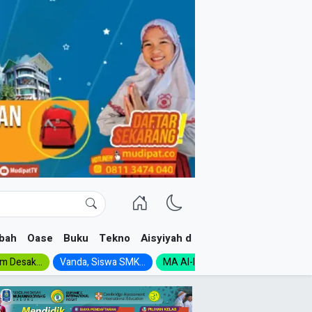
bah
Oase
Buku
Tekno
Aisyiyah dan NA
im Desak...
Vanda, Siswa SMK...
MA Al-Ishlah Gelar...
Muktamar A