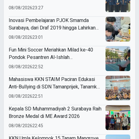
Mahasiswa Unesa
08/08/2026
23:27
Inovasi Pembelajaran PJOK Smamda
Surabaya, dari Draf 2019 hingga Lahirkan
Modul Gizi Digital
08/08/2026
23:01
Fun Mini Soccer Meriahkan Milad ke-40
Pondok Pesantren Al-Ishlah
Sendangagung
08/08/2026
22:52
Mahasiswa KKN STAIM Paciran Edukasi
Anti-Bullying di SDN Tamanprijek, Tanamkan
Empati Sejak Dini
08/08/2026
22:51
Kepala SD Muhammadiyah 2 Surabaya Raih
Bronze Medal di ME Award 2026
08/08/2026
22:45
KKN Umla Kelompok 15 Tanam Mangrove