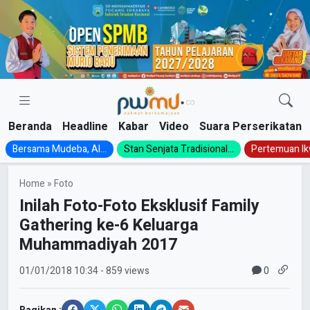
Skip
to
content
Beranda
Headline
Kabar
Video
Suara Perserikatan
Bersama Mudeba, Al...
Stan Senjata Tradisional...
Pertemuan Ik
Home
»
Foto
Inilah Foto-Foto Eksklusif Family
Gathering ke-6 Keluarga
Muhammadiyah 2017
0
01/01/2018
10:34
- 859 views