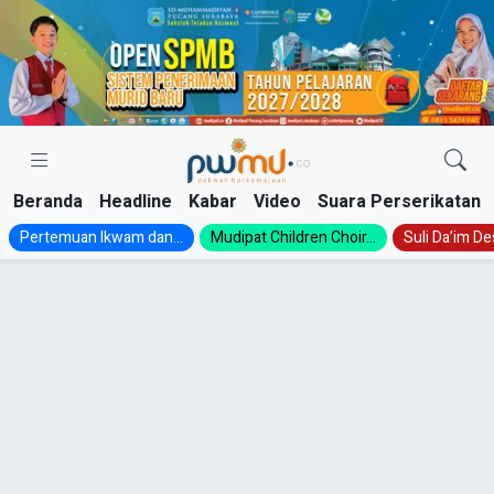
Skip
to
content
Beranda
Headline
Kabar
Video
Suara Perserikatan
Pertemuan Ikwam dan...
Mudipat Children Choir...
Suli Da’im Des