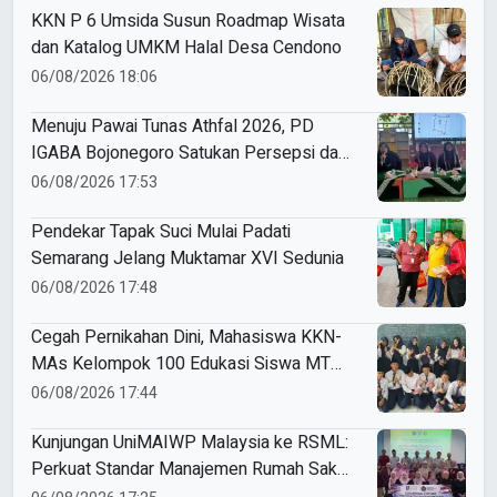
KKN P 6 Umsida Susun Roadmap Wisata
dan Katalog UMKM Halal Desa Cendono
06/08/2026 18:06
Menuju Pawai Tunas Athfal 2026, PD
IGABA Bojonegoro Satukan Persepsi dan
Utamakan Keselamatan Anak
06/08/2026 17:53
Pendekar Tapak Suci Mulai Padati
Semarang Jelang Muktamar XVI Sedunia
06/08/2026 17:48
Cegah Pernikahan Dini, Mahasiswa KKN-
MAs Kelompok 100 Edukasi Siswa MTS
Miftahul Ulum Tawangsari
06/08/2026 17:44
Kunjungan UniMAIWP Malaysia ke RSML:
Perkuat Standar Manajemen Rumah Sakit
Syariah