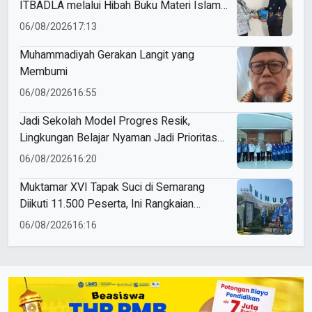
ITBADLA melalui Hibah Buku Materi Islam
5 Jilid
06/08/2026
17:13
Muhammadiyah Gerakan Langit yang
Membumi
06/08/2026
16:55
Jadi Sekolah Model Progres Resik,
Lingkungan Belajar Nyaman Jadi Prioritas
Smamio Gresik
06/08/2026
16:20
Muktamar XVI Tapak Suci di Semarang
Diikuti 11.500 Peserta, Ini Rangkaian
Agendanya
06/08/2026
16:16