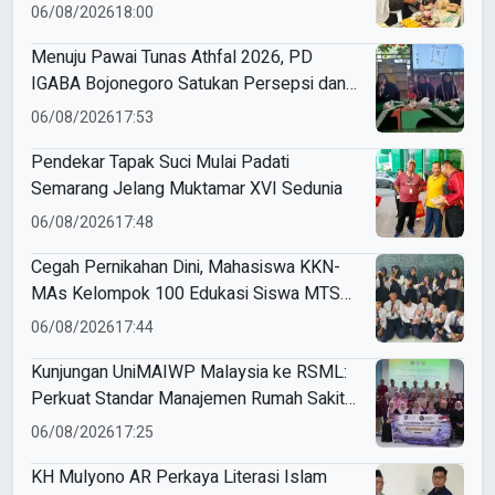
Muktamar Nasyiatul Aisyiyah
06/08/2026
18:00
Menuju Pawai Tunas Athfal 2026, PD
IGABA Bojonegoro Satukan Persepsi dan
Utamakan Keselamatan Anak
06/08/2026
17:53
Pendekar Tapak Suci Mulai Padati
Semarang Jelang Muktamar XVI Sedunia
06/08/2026
17:48
Cegah Pernikahan Dini, Mahasiswa KKN-
MAs Kelompok 100 Edukasi Siswa MTS
Miftahul Ulum Tawangsari
06/08/2026
17:44
Kunjungan UniMAIWP Malaysia ke RSML:
Perkuat Standar Manajemen Rumah Sakit
Syariah
06/08/2026
17:25
KH Mulyono AR Perkaya Literasi Islam