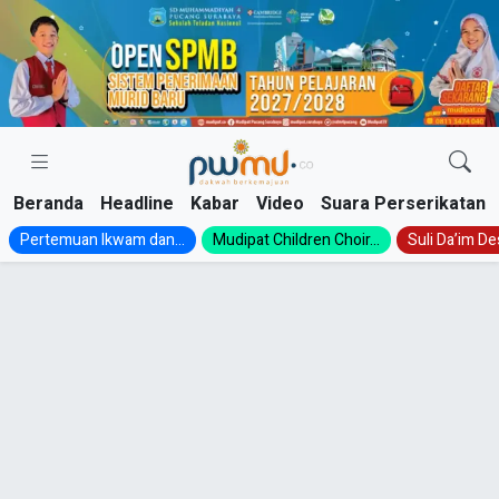
Skip
to
content
Beranda
Headline
Kabar
Video
Suara Perserikatan
Pertemuan Ikwam dan...
Mudipat Children Choir...
Suli Da’im Des