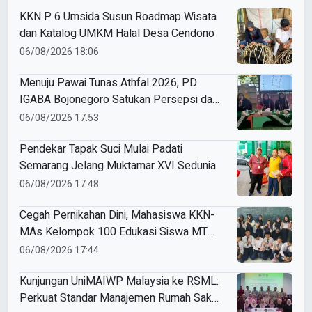
KKN P 6 Umsida Susun Roadmap Wisata
dan Katalog UMKM Halal Desa Cendono
06/08/2026 18:06
Menuju Pawai Tunas Athfal 2026, PD
IGABA Bojonegoro Satukan Persepsi dan
Utamakan Keselamatan Anak
06/08/2026 17:53
Pendekar Tapak Suci Mulai Padati
Semarang Jelang Muktamar XVI Sedunia
06/08/2026 17:48
Cegah Pernikahan Dini, Mahasiswa KKN-
MAs Kelompok 100 Edukasi Siswa MTS
Miftahul Ulum Tawangsari
06/08/2026 17:44
Kunjungan UniMAIWP Malaysia ke RSML:
Perkuat Standar Manajemen Rumah Sakit