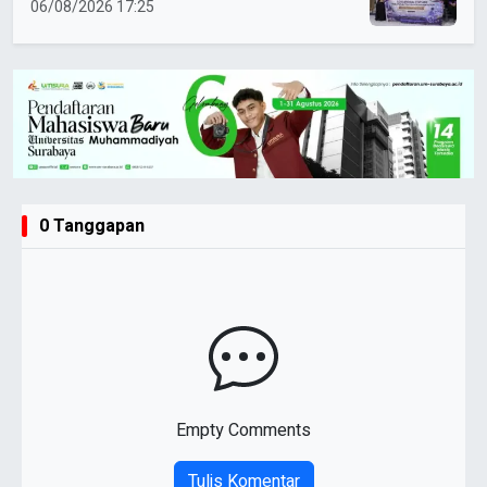
Syariah
06/08/2026 17:25
0 Tanggapan
Empty Comments
Tulis Komentar