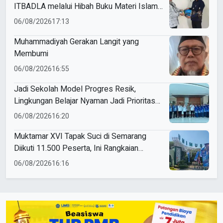
ITBADLA melalui Hibah Buku Materi Islam
5 Jilid
06/08/2026
17:13
Muhammadiyah Gerakan Langit yang
Membumi
06/08/2026
16:55
Jadi Sekolah Model Progres Resik,
Lingkungan Belajar Nyaman Jadi Prioritas
Smamio Gresik
06/08/2026
16:20
Muktamar XVI Tapak Suci di Semarang
Diikuti 11.500 Peserta, Ini Rangkaian
Agendanya
06/08/2026
16:16