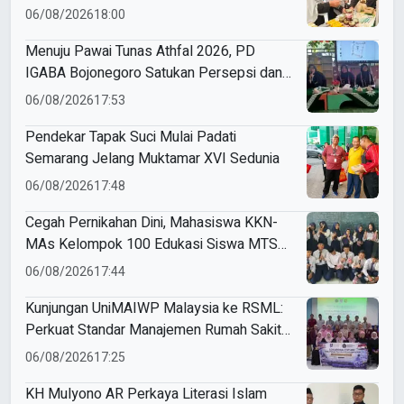
Muktamar Nasyiatul Aisyiyah
06/08/2026
18:00
Menuju Pawai Tunas Athfal 2026, PD
IGABA Bojonegoro Satukan Persepsi dan
Utamakan Keselamatan Anak
06/08/2026
17:53
Pendekar Tapak Suci Mulai Padati
Semarang Jelang Muktamar XVI Sedunia
06/08/2026
17:48
Cegah Pernikahan Dini, Mahasiswa KKN-
MAs Kelompok 100 Edukasi Siswa MTS
Miftahul Ulum Tawangsari
06/08/2026
17:44
Kunjungan UniMAIWP Malaysia ke RSML:
Perkuat Standar Manajemen Rumah Sakit
Syariah
06/08/2026
17:25
KH Mulyono AR Perkaya Literasi Islam