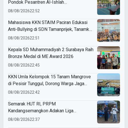
Pondok Pesantren Al-Ishlah
Sendangagung
08/08/2026
22:52
Mahasiswa KKN STAIM Paciran Edukasi
Anti-Bullying di SDN Tamanprijek, Tanamkan
Empati Sejak Dini
08/08/2026
22:51
Kepala SD Muhammadiyah 2 Surabaya Raih
Bronze Medal di ME Award 2026
08/08/2026
22:45
KKN Umla Kelompok 15 Tanam Mangrove
di Pesisir Tunggul, Dorong Warga Jaga
Lingkungan
08/08/2026
22:42
Semarak HUT RI, PRPM
Kandangsemangkon Adakan Liga
Kemerdekaan 2026
08/08/2026
22:37