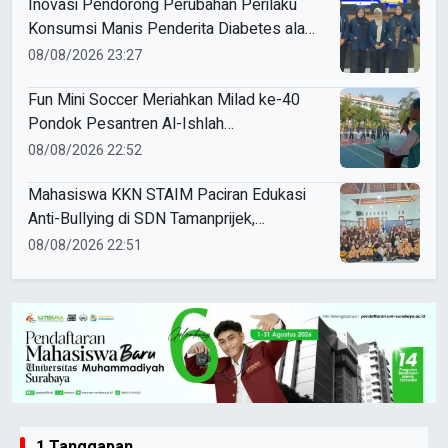
Inovasi Pendorong Perubahan Perilaku
Konsumsi Manis Penderita Diabetes ala
Mahasiswa Unesa
08/08/2026 23:27
Fun Mini Soccer Meriahkan Milad ke-40
Pondok Pesantren Al-Ishlah
Sendangagung
08/08/2026 22:52
Mahasiswa KKN STAIM Paciran Edukasi
Anti-Bullying di SDN Tamanprijek,
Tanamkan Empati Sejak Dini
08/08/2026 22:51
1 Tanggapan