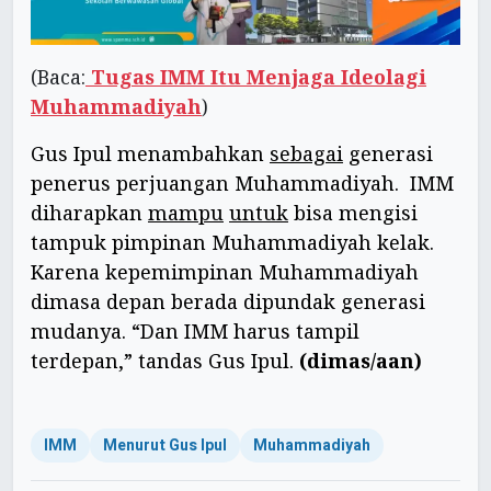
(Baca:
Tugas IMM Itu Menjaga Ideolagi
Muhammadiyah
)
Gus Ipul menambahkan
sebagai
generasi
penerus perjuangan Muhammadiyah. IMM
diharapkan
mampu
untuk
bisa mengisi
tampuk pimpinan Muhammadiyah kelak.
Karena kepemimpinan Muhammadiyah
dimasa depan berada dipundak generasi
mudanya. “Dan IMM harus tampil
terdepan,” tandas Gus Ipul.
(dimas/aan)
IMM
Menurut Gus Ipul
Muhammadiyah