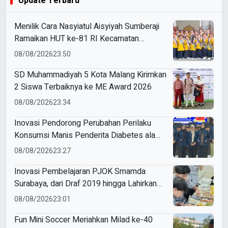
Update Terbaru
Menilik Cara Nasyiatul Aisyiyah Sumberaji
Ramaikan HUT ke-81 RI Kecamatan
Sukodadi
08/08/2026
23:50
SD Muhammadiyah 5 Kota Malang Kirimkan
2 Siswa Terbaiknya ke ME Award 2026
08/08/2026
23:34
Inovasi Pendorong Perubahan Perilaku
Konsumsi Manis Penderita Diabetes ala
Mahasiswa Unesa
08/08/2026
23:27
Inovasi Pembelajaran PJOK Smamda
Surabaya, dari Draf 2019 hingga Lahirkan
Modul Gizi Digital
08/08/2026
23:01
Fun Mini Soccer Meriahkan Milad ke-40