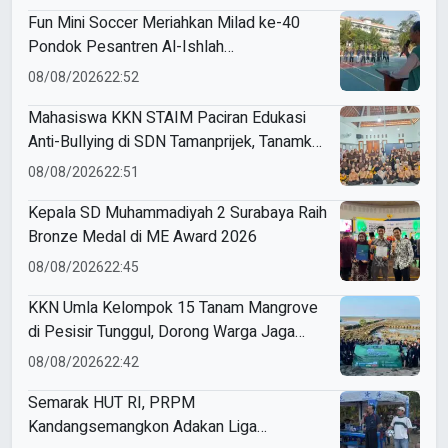
Fun Mini Soccer Meriahkan Milad ke-40
Pondok Pesantren Al-Ishlah
Sendangagung
08/08/2026
22:52
Mahasiswa KKN STAIM Paciran Edukasi
Anti-Bullying di SDN Tamanprijek, Tanamkan
Empati Sejak Dini
08/08/2026
22:51
Kepala SD Muhammadiyah 2 Surabaya Raih
Bronze Medal di ME Award 2026
08/08/2026
22:45
KKN Umla Kelompok 15 Tanam Mangrove
di Pesisir Tunggul, Dorong Warga Jaga
Lingkungan
08/08/2026
22:42
Semarak HUT RI, PRPM
Kandangsemangkon Adakan Liga