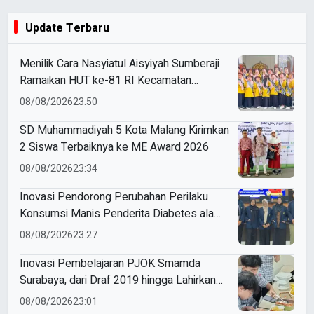
Update Terbaru
Menilik Cara Nasyiatul Aisyiyah Sumberaji
Ramaikan HUT ke-81 RI Kecamatan
Sukodadi
08/08/2026
23:50
SD Muhammadiyah 5 Kota Malang Kirimkan
2 Siswa Terbaiknya ke ME Award 2026
08/08/2026
23:34
Inovasi Pendorong Perubahan Perilaku
Konsumsi Manis Penderita Diabetes ala
Mahasiswa Unesa
08/08/2026
23:27
Inovasi Pembelajaran PJOK Smamda
Surabaya, dari Draf 2019 hingga Lahirkan
Modul Gizi Digital
08/08/2026
23:01