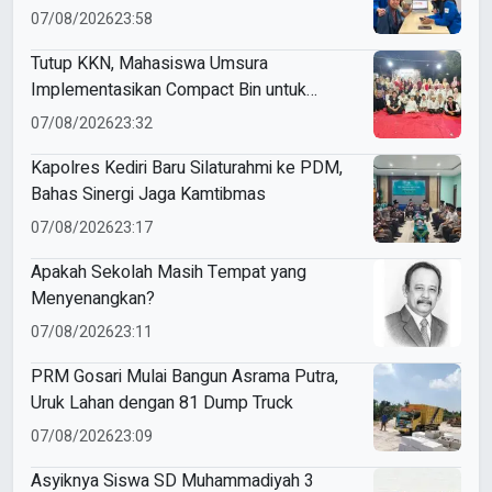
Budaya Indonesia
07/08/2026
23:58
Tutup KKN, Mahasiswa Umsura
Implementasikan Compact Bin untuk
Sampah Anorganik di Ketabang
07/08/2026
23:32
Kapolres Kediri Baru Silaturahmi ke PDM,
Bahas Sinergi Jaga Kamtibmas
07/08/2026
23:17
Apakah Sekolah Masih Tempat yang
Menyenangkan?
07/08/2026
23:11
PRM Gosari Mulai Bangun Asrama Putra,
Uruk Lahan dengan 81 Dump Truck
07/08/2026
23:09
Asyiknya Siswa SD Muhammadiyah 3