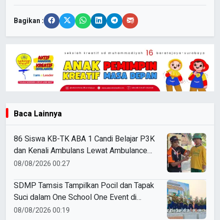
Bagikan :
Baca Lainnya
86 Siswa KB-TK ABA 1 Candi Belajar P3K
dan Kenali Ambulans Lewat Ambulance
Goes to Schools
08/08/2026 00:27
SDMP Tamsis Tampilkan Pocil dan Tapak
Suci dalam One School One Event di
Mojokerto
08/08/2026 00:19