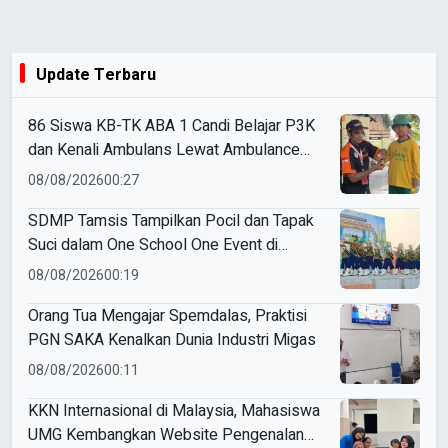
Update Terbaru
86 Siswa KB-TK ABA 1 Candi Belajar P3K
dan Kenali Ambulans Lewat Ambulance
Goes to Schools
08/08/2026
00:27
SDMP Tamsis Tampilkan Pocil dan Tapak
Suci dalam One School One Event di
Mojokerto
08/08/2026
00:19
Orang Tua Mengajar Spemdalas, Praktisi
PGN SAKA Kenalkan Dunia Industri Migas
08/08/2026
00:11
KKN Internasional di Malaysia, Mahasiswa
UMG Kembangkan Website Pengenalan