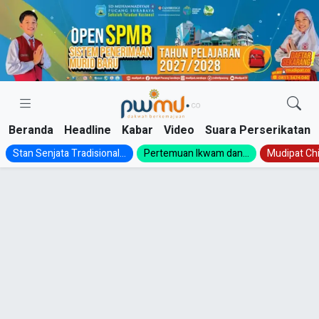
Skip
to
content
Beranda
Headline
Kabar
Video
Suara Perserikatan
Stan Senjata Tradisional...
Pertemuan Ikwam dan...
Mudipat Chil