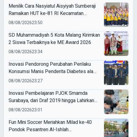
Menilik Cara Nasyiatul Aisyiyah Sumberaji
Ramaikan HUT ke-81 RI Kecamatan
Sukodadi
08/08/2026
23:50
SD Muhammadiyah 5 Kota Malang Kirimkan
2 Siswa Terbaiknya ke ME Award 2026
08/08/2026
23:34
Inovasi Pendorong Perubahan Perilaku
Konsumsi Manis Penderita Diabetes ala
Mahasiswa Unesa
08/08/2026
23:27
Inovasi Pembelajaran PJOK Smamda
Surabaya, dari Draf 2019 hingga Lahirkan
Modul Gizi Digital
08/08/2026
23:01
Fun Mini Soccer Meriahkan Milad ke-40
Pondok Pesantren Al-Ishlah
Sendangagung