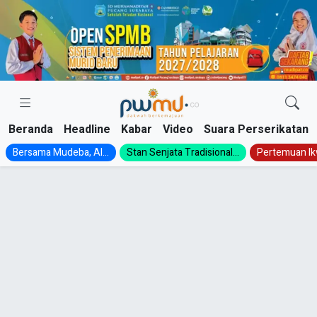
Skip
to
content
Beranda
Headline
Kabar
Video
Suara Perserikatan
Bersama Mudeba, Al...
Stan Senjata Tradisional...
Pertemuan Ik