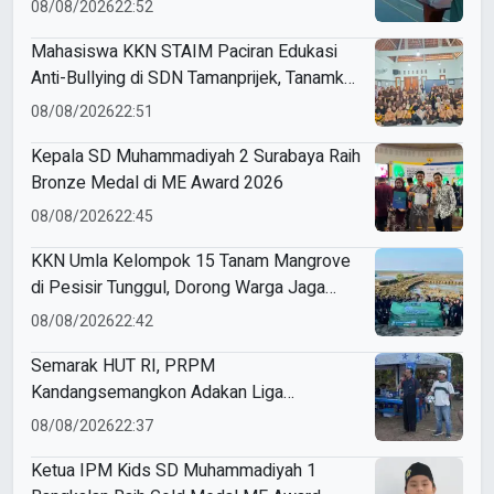
08/08/2026
22:52
Mahasiswa KKN STAIM Paciran Edukasi
Anti-Bullying di SDN Tamanprijek, Tanamkan
Empati Sejak Dini
08/08/2026
22:51
Kepala SD Muhammadiyah 2 Surabaya Raih
Bronze Medal di ME Award 2026
08/08/2026
22:45
KKN Umla Kelompok 15 Tanam Mangrove
di Pesisir Tunggul, Dorong Warga Jaga
Lingkungan
08/08/2026
22:42
Semarak HUT RI, PRPM
Kandangsemangkon Adakan Liga
Kemerdekaan 2026
08/08/2026
22:37
Ketua IPM Kids SD Muhammadiyah 1