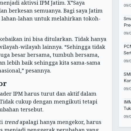
menjadi aktivsi IPM Jatim. X”Saya
ke 
09/
dan berkesan semuanya. Bagi saya Jatim
 lahan-lahan untuk melahirkan tokoh-
Sma
Pre
dal
09/
baikan ini bisa ditularkan. Tidak hanya
wilayah-wilayah lainnya. “Sehingga tidak
PCM
Ser
 juga besar bersama, tumbuh bersama,
Aha
09/
an lebih baik sehingga kita sama-sama
asional,” pesannya.
SMP
Kon
or
Bra
09/
ader IPM harus turut dan aktif dalam
Don
Tidak cukup dengan mengikuti tetapi
IMM
Tuk
rubahan tersebut.
Kes
09/
ti
trend
apalagi hanya mengekor, harus
s menjadi penggerak perubahan yang