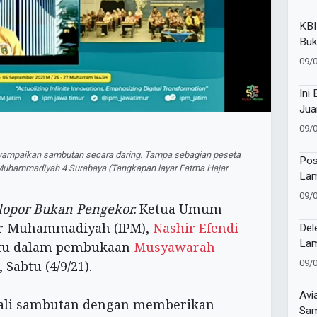
KBI
Buk
Dii
09/
Ini
Jua
09/
ampaikan sambutan secara daring. Tampa sebagian peseta
Pos
 Muhammadiyah 4 Surabaya (Tangkapan layar Fatma Hajar
Lam
Cer
09/
Edu
lopor Bukan Pengekor.
Ketua Umum
Per
jar Muhammadiyah (IPM),
Nashir Efendi
Del
Lam
itu dalam pembukaan
Musyawarah
di 
09/
, Sabtu (4/9/21).
Avi
wali sambutan dengan memberikan
Sam