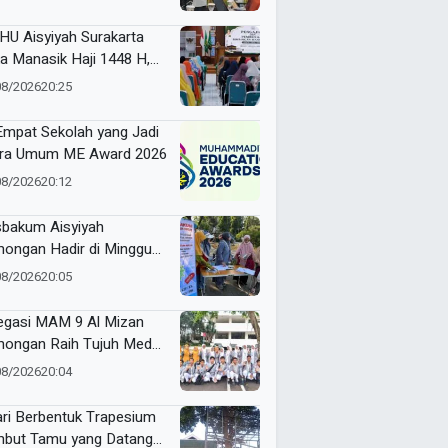
HU Aisyiyah Surakarta
a Manasik Haji 1448 H,
kuti 200 Calon Jemaah
08/2026
20:25
 Empat Sekolah yang Jadi
ra Umum ME Award 2026
08/2026
20:12
bakum Aisyiyah
ongan Hadir di Minggu
ia, Buka Layanan dan
08/2026
20:05
kasi Hukum Gratis untuk
empuan
egasi MAM 9 Al Mizan
ongan Raih Tujuh Medali
ME Awards 2026
08/2026
20:04
ari Berbentuk Trapesium
but Tamu yang Datang