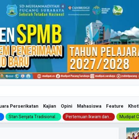
uara Perserikatan
Kajian
Opini
Mahasiswa
Feature
Khot
.
Stan Senjata Tradisional...
Pertemuan Ikwam dan...
Mudipat Ch