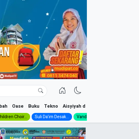
bah
Oase
Buku
Tekno
Aisyiyah dan NA
ildren Choir...
Suli Da’im Desak...
Vanda, Siswa SMK...
MA Al-Ish