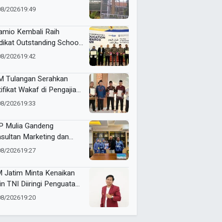
SD Almadany
08/2026
19:49
mio Kembali Raih
dikat Outstanding School
am ME Awards 2026
08/2026
19:42
 Tulangan Serahkan
tifikat Wakaf di Pengajian
d Pagi
08/2026
19:33
 Mulia Gandeng
sultan Marketing dan
nding, Strategi Baru
08/2026
19:27
gkrak Perolehan Siswa
 Jatim Minta Kenaikan
in TNI Diiringi Penguatan
ejahteraan Guru
08/2026
19:20