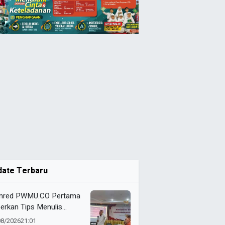
date Terbaru
red PWMU.CO Pertama
erkan Tips Menulis
arah di Media Populer
08/2026
21:01