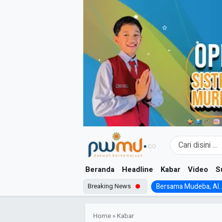
Skip
to
content
Beranda
Headline
Kabar
Video
S
Breaking News
Bersama Mudeba, Al..
Home
»
Kabar