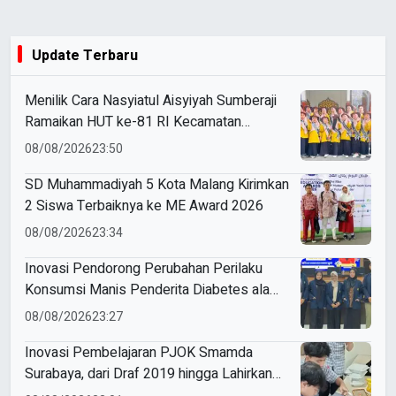
Update Terbaru
Menilik Cara Nasyiatul Aisyiyah Sumberaji
Ramaikan HUT ke-81 RI Kecamatan
Sukodadi
08/08/2026
23:50
SD Muhammadiyah 5 Kota Malang Kirimkan
2 Siswa Terbaiknya ke ME Award 2026
08/08/2026
23:34
Inovasi Pendorong Perubahan Perilaku
Konsumsi Manis Penderita Diabetes ala
Mahasiswa Unesa
08/08/2026
23:27
Inovasi Pembelajaran PJOK Smamda
Surabaya, dari Draf 2019 hingga Lahirkan
Modul Gizi Digital