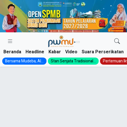
Skip
to
content
Beranda
Headline
Kabar
Video
Suara Perserikatan
Bersama Mudeba, Al...
Stan Senjata Tradisional...
Pertemuan Ik