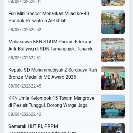
08/08/2026
23:01
Fun Mini Soccer Meriahkan Milad ke-40
Pondok Pesantren Al-Ishlah
Sendangagung
08/08/2026
22:52
Mahasiswa KKN STAIM Paciran Edukasi
Anti-Bullying di SDN Tamanprijek, Tanamkan
Empati Sejak Dini
08/08/2026
22:51
Kepala SD Muhammadiyah 2 Surabaya Raih
Bronze Medal di ME Award 2026
08/08/2026
22:45
KKN Umla Kelompok 15 Tanam Mangrove
di Pesisir Tunggul, Dorong Warga Jaga
Lingkungan
08/08/2026
22:42
Semarak HUT RI, PRPM