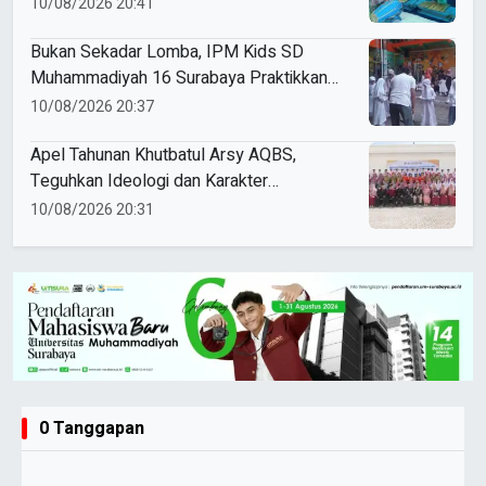
Juli
10/08/2026 20:41
Bukan Sekadar Lomba, IPM Kids SD
Muhammadiyah 16 Surabaya Praktikkan
Kepemimpinan di HUT RI
10/08/2026 20:37
Apel Tahunan Khutbatul Arsy AQBS,
Teguhkan Ideologi dan Karakter
Santriwati
10/08/2026 20:31
0 Tanggapan