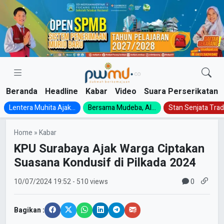
Skip
to
content
Beranda
Headline
Kabar
Video
Suara Perserikatan
Lentera Muhita Ajak...
Bersama Mudeba, Al...
Stan Senjata Tradi
Home
»
Kabar
KPU Surabaya Ajak Warga Ciptakan
Suasana Kondusif di Pilkada 2024
0
10/07/2024
19:52
- 510 views
Bagikan :