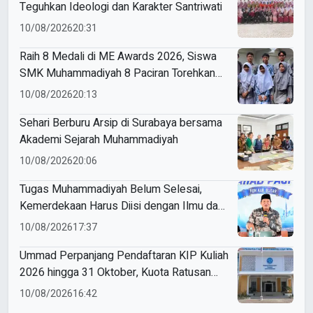
Teguhkan Ideologi dan Karakter Santriwati
10/08/2026
20:31
Raih 8 Medali di ME Awards 2026, Siswa
SMK Muhammadiyah 8 Paciran Torehkan
Prestasi
10/08/2026
20:13
Sehari Berburu Arsip di Surabaya bersama
Akademi Sejarah Muhammadiyah
10/08/2026
20:06
Tugas Muhammadiyah Belum Selesai,
Kemerdekaan Harus Diisi dengan Ilmu dan
Amal
10/08/2026
17:37
Ummad Perpanjang Pendaftaran KIP Kuliah
2026 hingga 31 Oktober, Kuota Ratusan
Menanti
10/08/2026
16:42