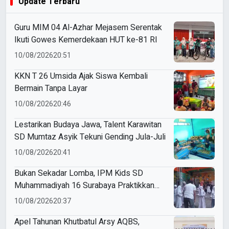
Update Terbaru
Guru MIM 04 Al-Azhar Mejasem Serentak
Ikuti Gowes Kemerdekaan HUT ke-81 RI
10/08/2026
20:51
KKN T 26 Umsida Ajak Siswa Kembali
Bermain Tanpa Layar
10/08/2026
20:46
Lestarikan Budaya Jawa, Talent Karawitan
SD Mumtaz Asyik Tekuni Gending Jula-Juli
10/08/2026
20:41
Bukan Sekadar Lomba, IPM Kids SD
Muhammadiyah 16 Surabaya Praktikkan
Kepemimpinan di HUT RI
10/08/2026
20:37
Apel Tahunan Khutbatul Arsy AQBS,