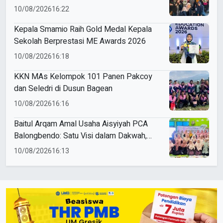
Berkreasi dengan Ecoprint
10/08/2026
16:22
Kepala Smamio Raih Gold Medal Kepala
Sekolah Berprestasi ME Awards 2026
10/08/2026
16:18
KKN MAs Kelompok 101 Panen Pakcoy
dan Seledri di Dusun Bagean
10/08/2026
16:16
Baitul Arqam Amal Usaha Aisyiyah PCA
Balongbendo: Satu Visi dalam Dakwah,
Satu Langkah untuk Kemajuan
10/08/2026
16:13