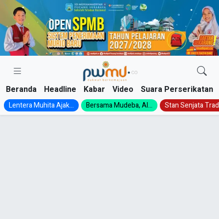
Skip
to
content
Beranda
Headline
Kabar
Video
Suara Perserikatan
Lentera Muhita Ajak...
Bersama Mudeba, Al...
Stan Senjata Tradi