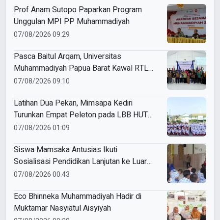
Prof Anam Sutopo Paparkan Program
Unggulan MPI PP Muhammadiyah
07/08/2026 09:29
Pasca Baitul Arqam, Universitas
Muhammadiyah Papua Barat Kawal RTL
Peserta Selama Enam Bulan
07/08/2026 09:10
Latihan Dua Pekan, Mimsapa Kediri
Turunkan Empat Peleton pada LBB HUT
Ke-81 RI Kecamatan Pare
07/08/2026 01:09
Siswa Mamsaka Antusias Ikuti
Sosialisasi Pendidikan Lanjutan ke Luar
Negeri
07/08/2026 00:43
Eco Bhinneka Muhammadiyah Hadir di
Muktamar Nasyiatul Aisyiyah