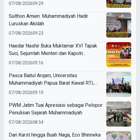
07/08/2026
09:29
Sulthon Amien: Muhammadiyah Hadir
Luruskan Akidah
07/08/2026
09:23
Haedar Nashir Buka Muktamar XVI Tapak
Suci, Sejumlah Menteri dan Kapolri
Dijadwalkan Hadir
07/08/2026
09:16
Pasca Baitul Arqam, Universitas
Muhammadiyah Papua Barat Kawal RTL
Peserta Selama Enam Bulan
07/08/2026
09:10
PWM Jatim Tuai Apresiasi sebagai Pelopor
Penulisan Sejarah Muhammadiyah
07/08/2026
08:54
Dari Karst hingga Buah Naga, Eco Bhinneka