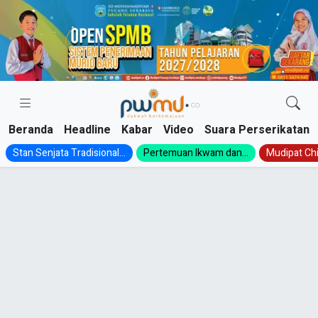
Skip
to
content
Beranda
Headline
Kabar
Video
Suara Perserikatan
Stan Senjata Tradisional...
Pertemuan Ikwam dan...
Mudipat Chil