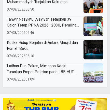
Muhammadiyah Tunjukkan Kekuatan
Potensi Lokal di Muktamar Nasyiatul
07/08/2026
06:50
Aisyiyah
Tanwir Nasyiatul Aisyiyah Tetapkan 39
Calon Tetap PPNA 2026–2030, Pemilihan
Gunakan Sistem E-Voting
07/08/2026
06:46
Ketika Hidup Berjalan di Antara Masjid dan
Rumah Sakit
07/08/2026
06:16
Latihan Dua Pekan, Mimsapa Kediri
Turunkan Empat Peleton pada LBB HUT
Ke-81 RI Kecamatan Pare
07/08/2026
01:09