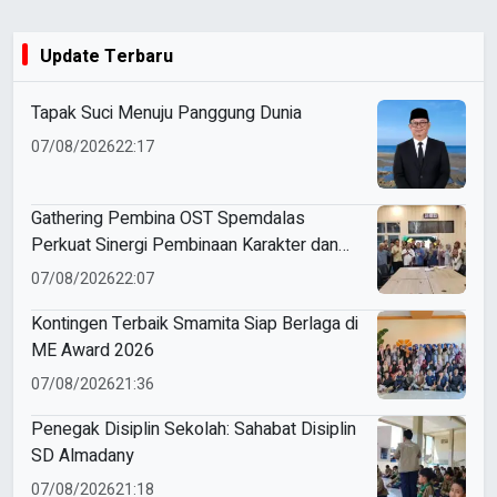
Update Terbaru
Tapak Suci Menuju Panggung Dunia
07/08/2026
22:17
Gathering Pembina OST Spemdalas
Perkuat Sinergi Pembinaan Karakter dan
Prestasi Siswa
07/08/2026
22:07
Kontingen Terbaik Smamita Siap Berlaga di
ME Award 2026
07/08/2026
21:36
Penegak Disiplin Sekolah: Sahabat Disiplin
SD Almadany
07/08/2026
21:18