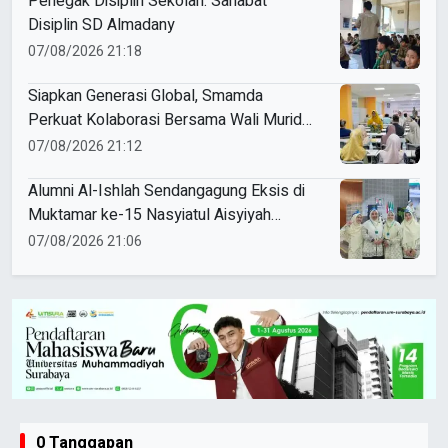
Penegak Disiplin Sekolah: Sahabat
Disiplin SD Almadany
07/08/2026 21:18
Siapkan Generasi Global, Smamda
Perkuat Kolaborasi Bersama Wali Murid
Kelas XI Program Internasional
07/08/2026 21:12
Alumni Al-Ishlah Sendangagung Eksis di
Muktamar ke-15 Nasyiatul Aisyiyah
Surakarta
07/08/2026 21:06
0 Tanggapan