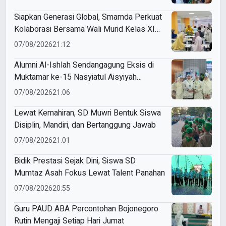
Siapkan Generasi Global, Smamda Perkuat
Kolaborasi Bersama Wali Murid Kelas XI
Program Internasional
07/08/2026
21:12
Alumni Al-Ishlah Sendangagung Eksis di
Muktamar ke-15 Nasyiatul Aisyiyah
Surakarta
07/08/2026
21:06
Lewat Kemahiran, SD Muwri Bentuk Siswa
Disiplin, Mandiri, dan Bertanggung Jawab
07/08/2026
21:01
Bidik Prestasi Sejak Dini, Siswa SD
Mumtaz Asah Fokus Lewat Talent Panahan
07/08/2026
20:55
Guru PAUD ABA Percontohan Bojonegoro
Rutin Mengaji Setiap Hari Jumat