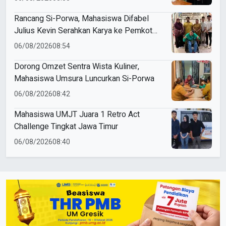
Rancang Si-Porwa, Mahasiswa Difabel
Julius Kevin Serahkan Karya ke Pemkot
Surabaya
06/08/2026
08:54
Dorong Omzet Sentra Wista Kuliner,
Mahasiswa Umsura Luncurkan Si-Porwa
06/08/2026
08:42
Mahasiswa UMJT Juara 1 Retro Act
Challenge Tingkat Jawa Timur
06/08/2026
08:40