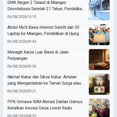
SMK Negeri 2 Talaud di Miangas
Direvitalisasi Setelah 21 Tahun, Pendidikan
3T Makin Berkualitas
06/08/2026
10:10
Abdul Mu’ti Bawa Internet Satelit dan 30
Laptop ke Miangas, Pendidikan di Ujung
Negeri Makin Digital
06/08/2026
09:43
Menagih Karya Luar Biasa di Jalan
Perjuangan
06/08/2026
09:39
Nikmat Kubur dan Siksa Kubur: Amalan
yang Mengantarkan ke Taman Surga atau
Azab Barzakh
06/08/2026
09:21
PPK Ormawa IMM Ahmad Dahlan Unimus
Kenalkan Inovasi Desa Lewat Radio
06/08/2026
08:55