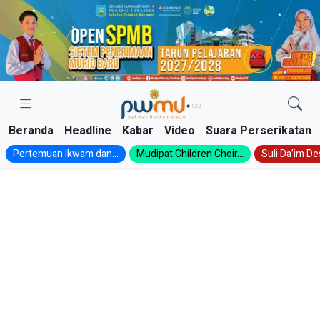
Skip
to
content
Beranda
Headline
Kabar
Video
Suara Perserikatan
Pertemuan Ikwam dan...
Mudipat Children Choir...
Suli Da’im Des