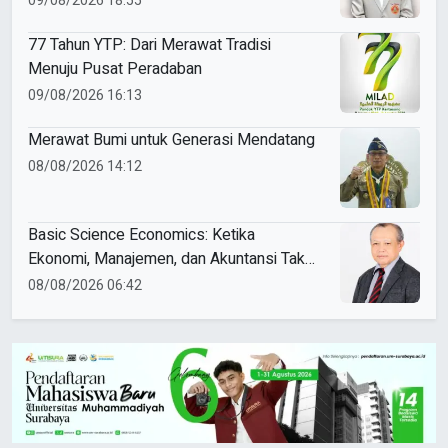
09/08/2026 18:55
77 Tahun YTP: Dari Merawat Tradisi
Menuju Pusat Peradaban
09/08/2026 16:13
Merawat Bumi untuk Generasi Mendatang
08/08/2026 14:12
Basic Science Economics: Ketika
Ekonomi, Manajemen, dan Akuntansi Tak
Sekadar Bicara Angka
08/08/2026 06:42