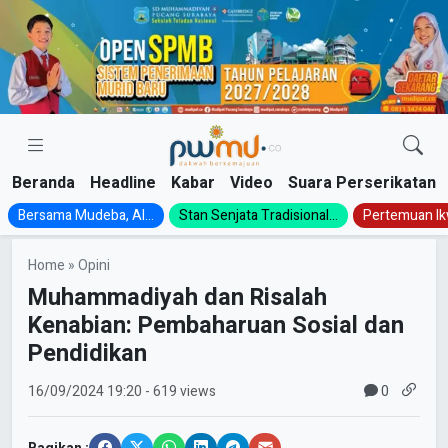
Skip
to
content
Beranda
Headline
Kabar
Video
Suara Perserikatan
Bersama Mudeba, Al...
Stan Senjata Tradisional...
Pertemuan Ik
Home
»
Opini
Muhammadiyah dan Risalah
Kenabian: Pembaharuan Sosial dan
Pendidikan
0
16/09/2024
19:20
- 619 views