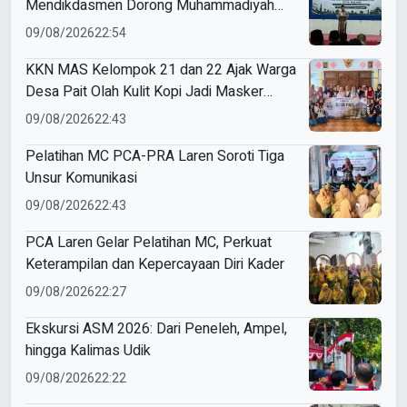
Mendikdasmen Dorong Muhammadiyah
Perkuat Mutu dan Kemandirian Pendidikan
09/08/2026
22:54
KKN MAS Kelompok 21 dan 22 Ajak Warga
Desa Pait Olah Kulit Kopi Jadi Masker
Wajah
09/08/2026
22:43
Pelatihan MC PCA-PRA Laren Soroti Tiga
Unsur Komunikasi
09/08/2026
22:43
PCA Laren Gelar Pelatihan MC, Perkuat
Keterampilan dan Kepercayaan Diri Kader
09/08/2026
22:27
Ekskursi ASM 2026: Dari Peneleh, Ampel,
hingga Kalimas Udik
09/08/2026
22:22